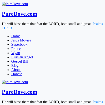
Skip
to
content
PureDove.com
He will bless them that fear the LORD, both small and great.
Psalms
115:13
Home
Jesus Movies
Superbook
Prince
Wyatt
Russian Angel
Gospel Bill
Blog
About
Donate
PureDove.com
He will bless them that fear the LORD, both small and great.
Psalms