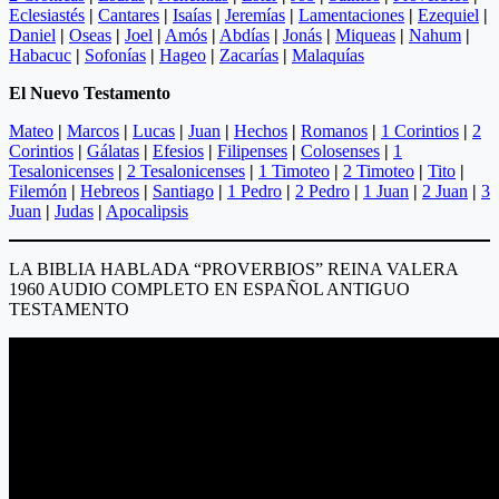
Eclesiastés
|
Cantares
|
Isaías
|
Jeremías
|
Lamentaciones
|
Ezequiel
|
Daniel
|
Oseas
|
Joel
|
Amós
|
Abdías
|
Jonás
|
Miqueas
|
Nahum
|
Habacuc
|
Sofonías
|
Hageo
|
Zacarías
|
Malaquías
El Nuevo Testamento
Mateo
|
Marcos
|
Lucas
|
Juan
|
Hechos
|
Romanos
|
1 Corintios
|
2
Corintios
|
Gálatas
|
Efesios
|
Filipenses
|
Colosenses
|
1
Tesalonicenses
|
2 Tesalonicenses
|
1 Timoteo
|
2 Timoteo
|
Tito
|
Filemón
|
Hebreos
|
Santiago
|
1 Pedro
|
2 Pedro
|
1 Juan
|
2 Juan
|
3
Juan
|
Judas
|
Apocalipsis
LA BIBLIA HABLADA “PROVERBIOS” REINA VALERA
1960 AUDIO COMPLETO EN ESPAÑOL ANTIGUO
TESTAMENTO