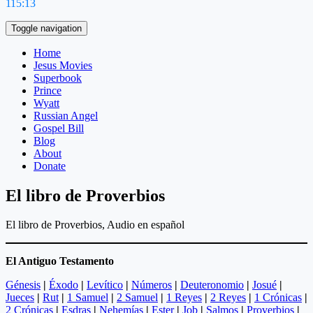
115:13
Toggle navigation
Home
Jesus Movies
Superbook
Prince
Wyatt
Russian Angel
Gospel Bill
Blog
About
Donate
El libro de Proverbios
El libro de Proverbios, Audio en español
El Antiguo Testamento
Génesis
|
Éxodo
|
Levítico
|
Números
|
Deuteronomio
|
Josué
|
Jueces
|
Rut
|
1 Samuel
|
2 Samuel
|
1 Reyes
|
2 Reyes
|
1 Crónicas
|
2 Crónicas
|
Esdras
|
Nehemías
|
Ester
|
Job
|
Salmos
|
Proverbios
|