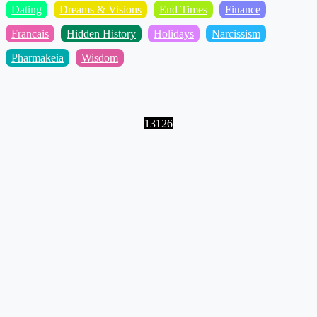
Dating
Dreams & Visions
End Times
Finance
Francais
Hidden History
Holidays
Narcissism
Pharmakeia
Wisdom
13126