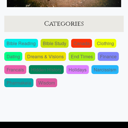
Categories
Bible Reading
Bible Study
Canada
Clothing
Dating
Dreams & Visions
End Times
Finance
Francais
Hidden History
Holidays
Narcissism
Pharmakeia
Wisdom