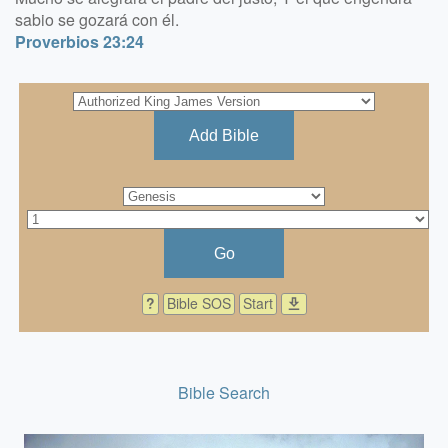
sabio se gozará con él.
Proverbios 23:24
Add Bible
Go
?
Bible SOS
Start
download
Bible Search