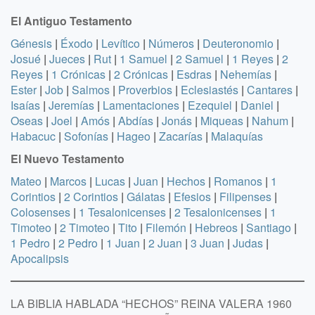
El Antiguo Testamento
Génesis
|
Éxodo
|
Levítico
|
Números
|
Deuteronomio
|
Josué
|
Jueces
|
Rut
|
1 Samuel
|
2 Samuel
|
1 Reyes
|
2
Reyes
|
1 Crónicas
|
2 Crónicas
|
Esdras
|
Nehemías
|
Ester
|
Job
|
Salmos
|
Proverbios
|
Eclesiastés
|
Cantares
|
Isaías
|
Jeremías
|
Lamentaciones
|
Ezequiel
|
Daniel
|
Oseas
|
Joel
|
Amós
|
Abdías
|
Jonás
|
Miqueas
|
Nahum
|
Habacuc
|
Sofonías
|
Hageo
|
Zacarías
|
Malaquías
El Nuevo Testamento
Mateo
|
Marcos
|
Lucas
|
Juan
|
Hechos
|
Romanos
|
1
Corintios
|
2 Corintios
|
Gálatas
|
Efesios
|
Filipenses
|
Colosenses
|
1 Tesalonicenses
|
2 Tesalonicenses
|
1
Timoteo
|
2 Timoteo
|
Tito
|
Filemón
|
Hebreos
|
Santiago
|
1 Pedro
|
2 Pedro
|
1 Juan
|
2 Juan
|
3 Juan
|
Judas
|
Apocalipsis
LA BIBLIA HABLADA “HECHOS” REINA VALERA 1960