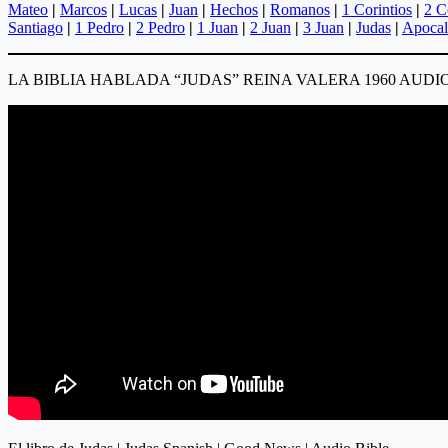
Mateo
|
Marcos
|
Lucas
|
Juan
|
Hechos
|
Romanos
|
1 Corintios
|
2 C
Santiago
|
1 Pedro
|
2 Pedro
|
1 Juan
|
2 Juan
|
3 Juan
|
Judas
|
Apocal
LA BIBLIA HABLADA “JUDAS” REINA VALERA 1960 AU