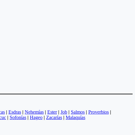
cas
|
Esdras
|
Nehemías
|
Ester
|
Job
|
Salmos
|
Proverbios
|
cuc
|
Sofonías
|
Hageo
|
Zacarías
|
Malaquías