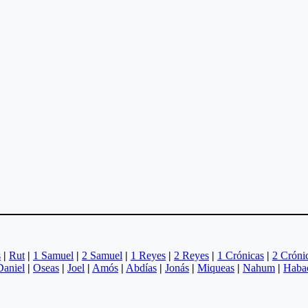
s
|
Rut
|
1 Samuel
|
2 Samuel
|
1 Reyes
|
2 Reyes
|
1 Crónicas
|
2 Cróni
Daniel
|
Oseas
|
Joel
|
Amós
|
Abdías
|
Jonás
|
Miqueas
|
Nahum
|
Haba