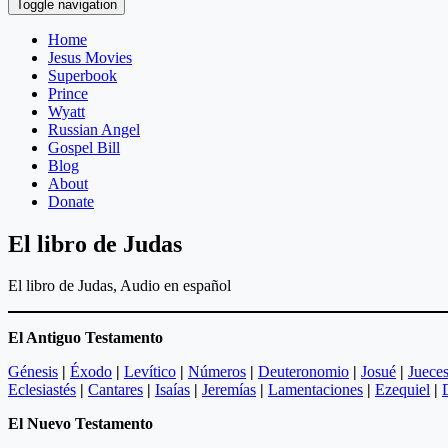
Toggle navigation
Home
Jesus Movies
Superbook
Prince
Wyatt
Russian Angel
Gospel Bill
Blog
About
Donate
El libro de Judas
El libro de Judas, Audio en español
El Antiguo Testamento
Génesis
|
Éxodo
|
Levítico
|
Números
|
Deuteronomio
|
Josué
|
Juece
Eclesiastés
|
Cantares
|
Isaías
|
Jeremías
|
Lamentaciones
|
Ezequiel
|
El Nuevo Testamento