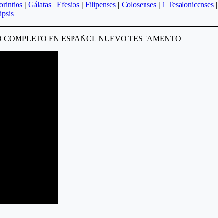
orintios
|
Gálatas
|
Efesios
|
Filipenses
|
Colosenses
|
1 Tesalonicenses
|
ipsis
DIO COMPLETO EN ESPAÑOL NUEVO TESTAMENTO