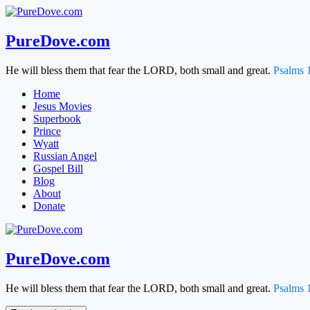
Skip
to
content
PureDove.com
He will bless them that fear the LORD, both small and great.
Psalms 
Home
Jesus Movies
Superbook
Prince
Wyatt
Russian Angel
Gospel Bill
Blog
About
Donate
PureDove.com
He will bless them that fear the LORD, both small and great.
Psalms 