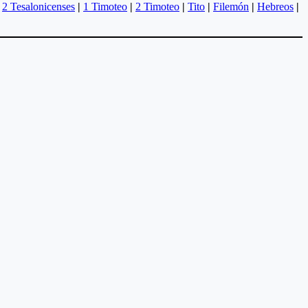
2 Tesalonicenses
|
1 Timoteo
|
2 Timoteo
|
Tito
|
Filemón
|
Hebreos
|