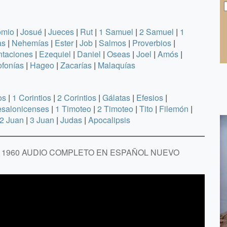
omio
|
Josué
|
Jueces
|
Rut
|
1 Samuel
|
2 Samuel
|
1
as
|
Nehemías
|
Ester
|
Job
|
Salmos
|
Proverbios
|
taciones
|
Ezequiel
|
Daniel
|
Oseas
|
Joel
|
Amós
|
fonías
|
Hageo
|
Zacarías
|
Malaquías
os
|
1 Corintios
|
2 Corintios
|
Gálatas
|
Efesios
|
esalonicenses
|
1 Timoteo
|
2 Timoteo
|
Tito
|
Filemón
|
2 Juan
|
3 Juan
|
Judas
|
Apocalipsis
RA 1960 AUDIO COMPLETO EN ESPAÑOL NUEVO