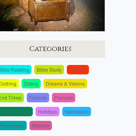
Categories
Bible Reading
Bible Study
Canada
Clothing
Dating
Dreams & Visions
End Times
Finance
Francais
Hidden History
Holidays
Narcissism
Pharmakeia
Wisdom