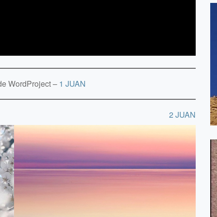
 de WordProject –
1 JUAN
2 JUAN