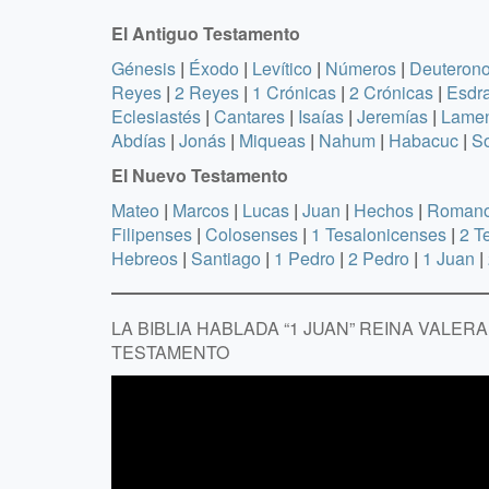
El Antiguo Testamento
Génesis
|
Éxodo
|
Levítico
|
Números
|
Deuteron
Reyes
|
2 Reyes
|
1 Crónicas
|
2 Crónicas
|
Esdr
Eclesiastés
|
Cantares
|
Isaías
|
Jeremías
|
Lamen
Abdías
|
Jonás
|
Miqueas
|
Nahum
|
Habacuc
|
So
El Nuevo Testamento
Mateo
|
Marcos
|
Lucas
|
Juan
|
Hechos
|
Roman
Filipenses
|
Colosenses
|
1 Tesalonicenses
|
2 T
Hebreos
|
Santiago
|
1 Pedro
|
2 Pedro
|
1 Juan
|
LA BIBLIA HABLADA “1 JUAN” REINA VALE
TESTAMENTO