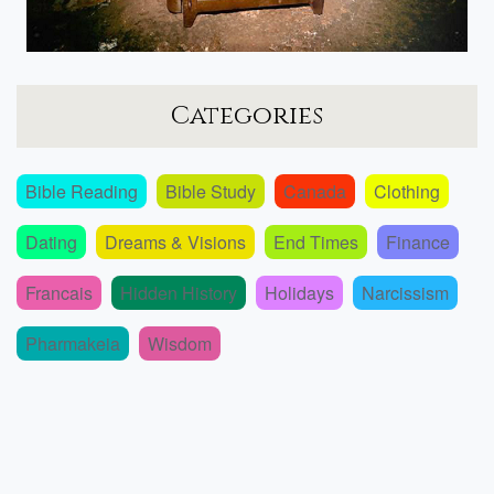
Categories
Bible Reading
Bible Study
Canada
Clothing
Dating
Dreams & Visions
End Times
Finance
Francais
Hidden History
Holidays
Narcissism
Pharmakeia
Wisdom