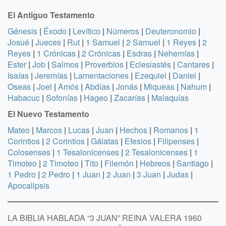
El Antiguo Testamento
Génesis
|
Éxodo
|
Levítico
|
Números
|
Deuteronomio
|
Josué
|
Jueces
|
Rut
|
1 Samuel
|
2 Samuel
|
1 Reyes
|
2
Reyes
|
1 Crónicas
|
2 Crónicas
|
Esdras
|
Nehemías
|
Ester
|
Job
|
Salmos
|
Proverbios
|
Eclesiastés
|
Cantares
|
Isaías
|
Jeremías
|
Lamentaciones
|
Ezequiel
|
Daniel
|
Oseas
|
Joel
|
Amós
|
Abdías
|
Jonás
|
Miqueas
|
Nahum
|
Habacuc
|
Sofonías
|
Hageo
|
Zacarías
|
Malaquías
El Nuevo Testamento
Mateo
|
Marcos
|
Lucas
|
Juan
|
Hechos
|
Romanos
|
1
Corintios
|
2 Corintios
|
Gálatas
|
Efesios
|
Filipenses
|
Colosenses
|
1 Tesalonicenses
|
2 Tesalonicenses
|
1
Timoteo
|
2 Timoteo
|
Tito
|
Filemón
|
Hebreos
|
Santiago
|
1 Pedro
|
2 Pedro
|
1 Juan
|
2 Juan
|
3 Juan
|
Judas
|
Apocalipsis
LA BIBLIA HABLADA “3 JUAN” REINA VALERA 1960