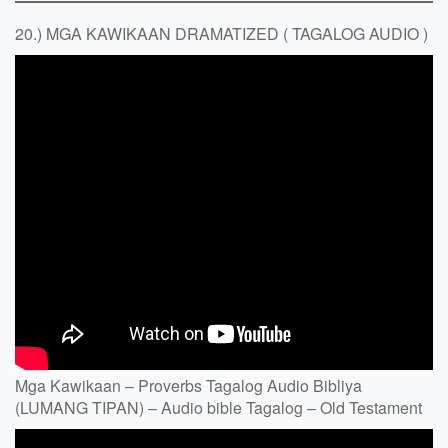
20.) MGA KAWIKAAN DRAMATIZED ( TAGALOG AUDIO )
Mga Kawikaan – Proverbs Tagalog Audio Bibliya
(LUMANG TIPAN) – Audio bible Tagalog – Old Testament