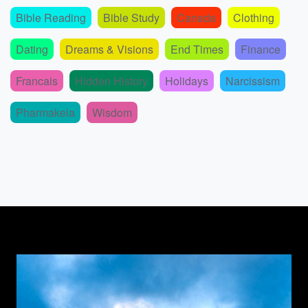
Bible Reading
Bible Study
Canada
Clothing
Dating
Dreams & Visions
End Times
Finance
Francais
Hidden History
Holidays
Narcissism
Pharmakeia
Wisdom