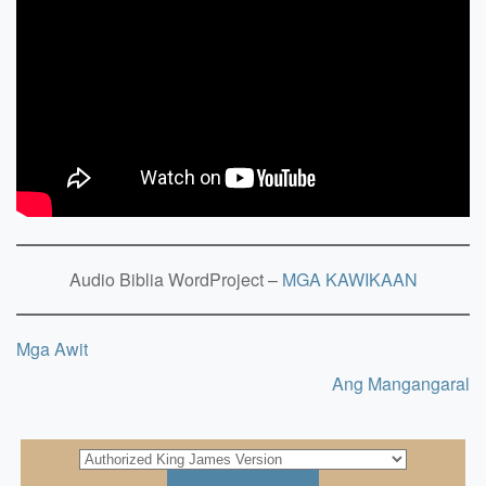
Audio Biblia WordProject –
MGA KAWIKAAN
Mga Awit
Ang Mangangaral