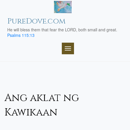
Skip
to
content
PureDove.com
He will bless them that fear the LORD, both small and great.
Psalms 115:13
TOGGLE NAVIGATION
Ang aklat ng
Kawikaan