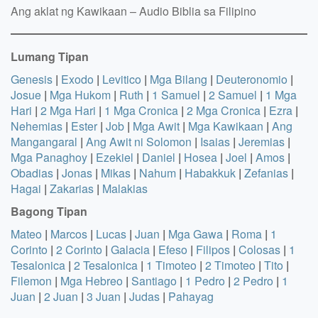
Ang aklat ng Kawikaan – Audio Biblia sa Filipino
Lumang Tipan
Genesis
|
Exodo
|
Levitico
|
Mga Bilang
|
Deuteronomio
|
Josue
|
Mga Hukom
|
Ruth
|
1 Samuel
|
2 Samuel
|
1 Mga
Hari
|
2 Mga Hari
|
1 Mga Cronica
|
2 Mga Cronica
|
Ezra
|
Nehemias
|
Ester
|
Job
|
Mga Awit
|
Mga Kawikaan
|
Ang
Mangangaral
|
Ang Awit ni Solomon
|
Isaias
|
Jeremias
|
Mga Panaghoy
|
Ezekiel
|
Daniel
|
Hosea
|
Joel
|
Amos
|
Obadias
|
Jonas
|
Mikas
|
Nahum
|
Habakkuk
|
Zefanias
|
Hagai
|
Zakarias
|
Malakias
Bagong Tipan
Mateo
|
Marcos
|
Lucas
|
Juan
|
Mga Gawa
|
Roma
|
1
Corinto
|
2 Corinto
|
Galacia
|
Efeso
|
Filipos
|
Colosas
|
1
Tesalonica
|
2 Tesalonica
|
1 Timoteo
|
2 Timoteo
|
Tito
|
Filemon
|
Mga Hebreo
|
Santiago
|
1 Pedro
|
2 Pedro
|
1
Juan
|
2 Juan
|
3 Juan
|
Judas
|
Pahayag