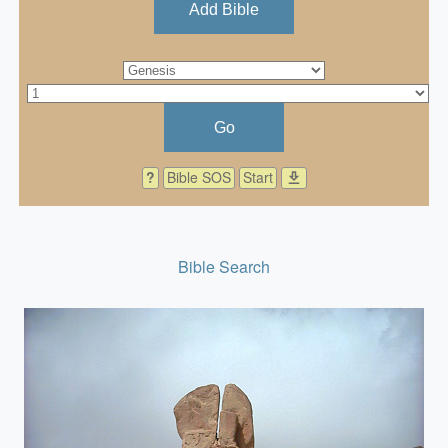
Add Bible
Go
?
Bible SOS
Start
download
Bible Search