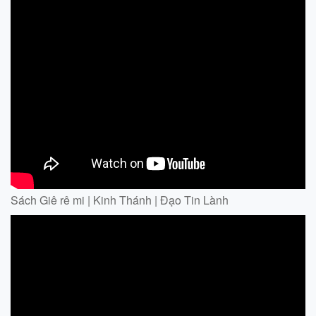
Sách Giê rê mi | Kinh Thánh | Đạo Tin Lành