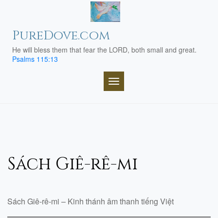
Skip
to
content
PureDove.com
He will bless them that fear the LORD, both small and great.
Psalms 115:13
TOGGLE NAVIGATION
Sách Giê-rê-mi
Sách Giê-rê-mi – Kinh thánh âm thanh tiếng Việt