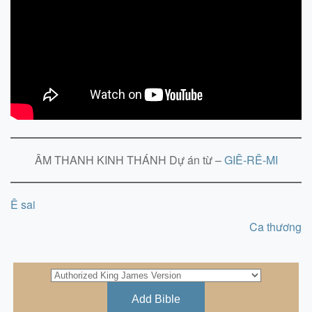
ÂM THANH KINH THÁNH Dự án từ –
GIÊ-RÊ-MI
Ê sai
Ca thương
Add Bible