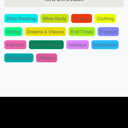
Bible Reading
Bible Study
Canada
Clothing
Dating
Dreams & Visions
End Times
Finance
Francais
Hidden History
Holidays
Narcissism
Pharmakeia
Wisdom