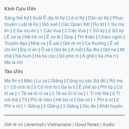
Kinh Cựu Ước
Sáng thế Ký
|
Xuất Ê díp tô Ký
|
Lê vi Ký
|
Dân số Ký
|
Phục
truyền Luật lệ Ký
|
Giô suê
|
Các Quan Xét
|
Ru tơ
|
1 Sa mu
ên
|
2 Sa mu ên
|
1 Các Vua
|
2 Các Vua
|
1 Sử ký
|
2 Sử ký
|
Ê xơ ra
|
Nê hê mi
|
Ê xơ tê
|
Gióp
|
Thi thiên
|
Châm ngôn
|
Truyền đạo
|
Nhã ca
|
Ê sai
|
Giê rê mi
|
Ca thương
|
Ê xê
chi ên
|
Đa ni ên
|
Ô sê
|
Giô ên
|
A mốt
|
Áp đia
|
Giô na
|
Mi
chê
|
Na hum
|
Ha ba cúc
|
Sô phô ni
|
A ghê
|
Xa cha ri
|
Ma la chi
Tân Ước
Ma thi ơ
|
Mác
|
Lu ca
|
Giăng
|
Công vụ các Sứ đồ
|
Rô ma
|
1 Cô rinh tô
|
2 Cô rinh tô
|
Ga la ti
|
Ê phê sô
|
Phi líp
|
Cô
lô se
|
1 Tê sa lô ni ca
|
2 Tê sa lô ni ca
|
1 Ti mô thê
|
2 Ti
mô thê
|
Tít
|
Phi lê môn
|
Hê bơ rơ
|
Gia cơ
|
1 Phi e rơ
|
2
Phi e rơ
|
1 Giăng
|
2 Giăng
|
3 Giăng
|
Giu đe
|
Khải huyền
Giê rê mi (Jeremiah) Vietnamese | Good News | Audio