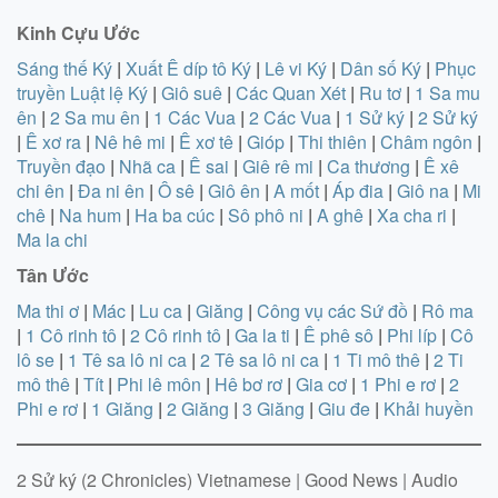
Kinh Cựu Ước
Sáng thế Ký
|
Xuất Ê díp tô Ký
|
Lê vi Ký
|
Dân số Ký
|
Phục
truyền Luật lệ Ký
|
Giô suê
|
Các Quan Xét
|
Ru tơ
|
1 Sa mu
ên
|
2 Sa mu ên
|
1 Các Vua
|
2 Các Vua
|
1 Sử ký
|
2 Sử ký
|
Ê xơ ra
|
Nê hê mi
|
Ê xơ tê
|
Gióp
|
Thi thiên
|
Châm ngôn
|
Truyền đạo
|
Nhã ca
|
Ê sai
|
Giê rê mi
|
Ca thương
|
Ê xê
chi ên
|
Đa ni ên
|
Ô sê
|
Giô ên
|
A mốt
|
Áp đia
|
Giô na
|
Mi
chê
|
Na hum
|
Ha ba cúc
|
Sô phô ni
|
A ghê
|
Xa cha ri
|
Ma la chi
Tân Ước
Ma thi ơ
|
Mác
|
Lu ca
|
Giăng
|
Công vụ các Sứ đồ
|
Rô ma
|
1 Cô rinh tô
|
2 Cô rinh tô
|
Ga la ti
|
Ê phê sô
|
Phi líp
|
Cô
lô se
|
1 Tê sa lô ni ca
|
2 Tê sa lô ni ca
|
1 Ti mô thê
|
2 Ti
mô thê
|
Tít
|
Phi lê môn
|
Hê bơ rơ
|
Gia cơ
|
1 Phi e rơ
|
2
Phi e rơ
|
1 Giăng
|
2 Giăng
|
3 Giăng
|
Giu đe
|
Khải huyền
2 Sử ký (2 Chronicles) Vietnamese | Good News | Audio