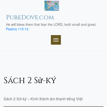
Skip
to
content
PureDove.com
He will bless them that fear the LORD, both small and great.
Psalms 115:13
TOGGLE NAVIGATION
Sách 2 Sử-ký
Sách 2 Sử-ký – Kinh thánh âm thanh tiếng Việt