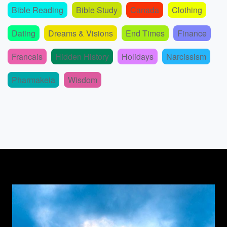
Bible Reading
Bible Study
Canada
Clothing
Dating
Dreams & Visions
End Times
Finance
Francais
Hidden History
Holidays
Narcissism
Pharmakeia
Wisdom