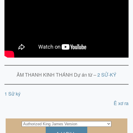
ÂM THANH KINH THÁNH Dự án từ –
2 SỬ-KÝ
1 Sử ký
Ê xơ ra