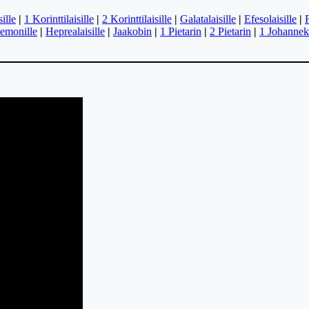
ille
|
1 Korinttilaisille
|
2 Korinttilaisille
|
Galatalaisille
|
Efesolaisille
|
F
lemonille
|
Heprealaisille
|
Jaakobin
|
1 Pietarin
|
2 Pietarin
|
1 Johannek