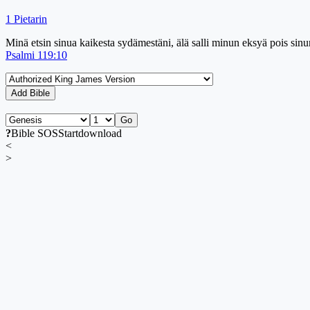
1 Pietarin
Minä etsin sinua kaikesta sydämestäni, älä salli minun eksyä pois sinu
Psalmi 119:10
Add Bible
Go
?
Bible SOS
Start
download
<
>