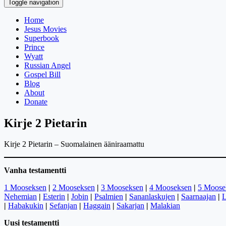
Toggle navigation
Home
Jesus Movies
Superbook
Prince
Wyatt
Russian Angel
Gospel Bill
Blog
About
Donate
Kirje 2 Pietarin
Kirje 2 Pietarin – Suomalainen ääniraamattu
Vanha testamentti
1 Mooseksen
|
2 Mooseksen
|
3 Mooseksen
|
4 Mooseksen
|
5 Moose
Nehemian
|
Esterin
|
Jobin
|
Psalmien
|
Sananlaskujen
|
Saarnaajan
|
L
|
Habakukin
|
Sefanjan
|
Haggain
|
Sakarjan
|
Malakian
Uusi testamentti