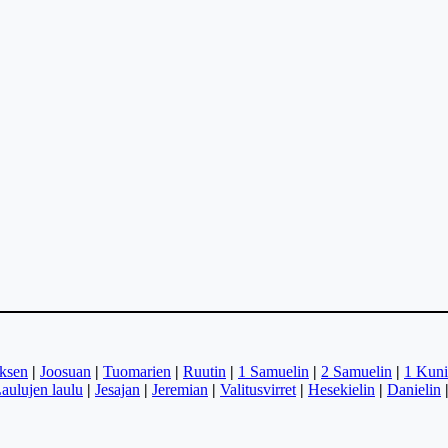
ksen
|
Joosuan
|
Tuomarien
|
Ruutin
|
1 Samuelin
|
2 Samuelin
|
1 Kuni
aulujen laulu
|
Jesajan
|
Jeremian
|
Valitusvirret
|
Hesekielin
|
Danielin