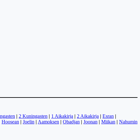
ngasten
|
2 Kuningasten
|
1 Aikakirja
|
2 Aikakirja
|
Esran
|
|
Hoosean
|
Joelin
|
Aamoksen
|
Obadjan
|
Joonan
|
Miikan
|
Nahumin