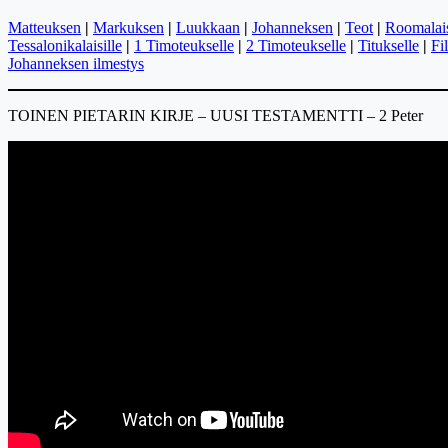
Matteuksen
|
Markuksen
|
Luukkaan
|
Johanneksen
|
Teot
|
Roomalais
Tessalonikalaisille
|
1 Timoteukselle
|
2 Timoteukselle
|
Titukselle
|
Fi
Johanneksen ilmestys
TOINEN PIETARIN KIRJE – UUSI TESTAMENTTI – 2 Peter