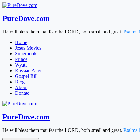
Skip
to
content
PureDove.com
He will bless them that fear the LORD, both small and great.
Psalms 
Home
Jesus Movies
Superbook
Prince
Wyatt
Russian Angel
Gospel Bill
Blog
About
Donate
PureDove.com
He will bless them that fear the LORD, both small and great.
Psalms 