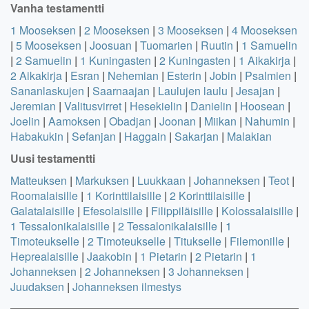
Vanha testamentti
1 Mooseksen
|
2 Mooseksen
|
3 Mooseksen
|
4 Mooseksen
|
5 Mooseksen
|
Joosuan
|
Tuomarien
|
Ruutin
|
1 Samuelin
|
2 Samuelin
|
1 Kuningasten
|
2 Kuningasten
|
1 Aikakirja
|
2 Aikakirja
|
Esran
|
Nehemian
|
Esterin
|
Jobin
|
Psalmien
|
Sananlaskujen
|
Saarnaajan
|
Laulujen laulu
|
Jesajan
|
Jeremian
|
Valitusvirret
|
Hesekielin
|
Danielin
|
Hoosean
|
Joelin
|
Aamoksen
|
Obadjan
|
Joonan
|
Miikan
|
Nahumin
|
Habakukin
|
Sefanjan
|
Haggain
|
Sakarjan
|
Malakian
Uusi testamentti
Matteuksen
|
Markuksen
|
Luukkaan
|
Johanneksen
|
Teot
|
Roomalaisille
|
1 Korinttilaisille
|
2 Korinttilaisille
|
Galatalaisille
|
Efesolaisille
|
Filippiläisille
|
Kolossalaisille
|
1 Tessalonikalaisille
|
2 Tessalonikalaisille
|
1
Timoteukselle
|
2 Timoteukselle
|
Titukselle
|
Filemonille
|
Heprealaisille
|
Jaakobin
|
1 Pietarin
|
2 Pietarin
|
1
Johanneksen
|
2 Johanneksen
|
3 Johanneksen
|
Juudaksen
|
Johanneksen ilmestys