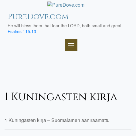
Skip
to
PureDove.com
content
He will bless them that fear the LORD, both small and great.
Psalms 115:13
TOGGLE NAVIGATION
1 Kuningasten kirja
1 Kuningasten kirja – Suomalainen ääniraamattu