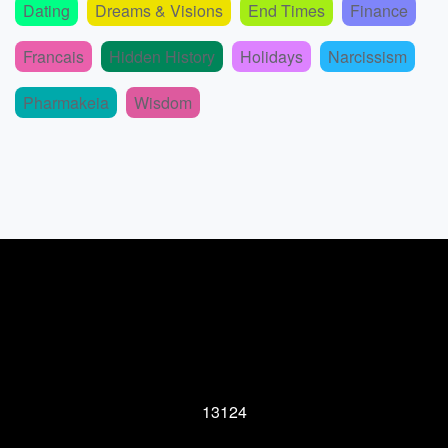
Dating
Dreams & Visions
End Times
Finance
Francais
Hidden History
Holidays
Narcissism
Pharmakeia
Wisdom
13124