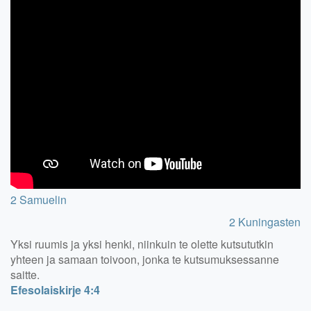
2 Samuelin
2 Kuningasten
Yksi ruumis ja yksi henki, niinkuin te olette kutsututkin
yhteen ja samaan toivoon, jonka te kutsumuksessanne
saitte.
Efesolaiskirje 4:4