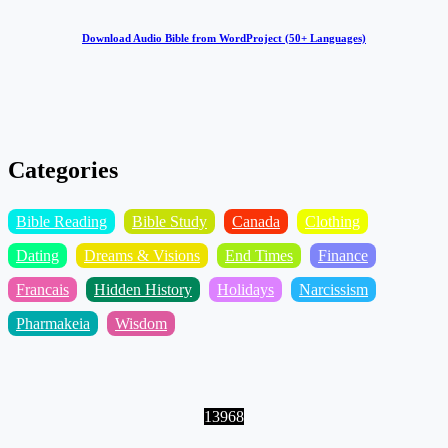
Download Audio Bible from WordProject (50+ Languages)
Categories
Bible Reading
Bible Study
Canada
Clothing
Dating
Dreams & Visions
End Times
Finance
Francais
Hidden History
Holidays
Narcissism
Pharmakeia
Wisdom
13968