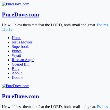
Skip
to
content
PureDove.com
He will bless them that fear the LORD, both small and great.
Psalms
115:13
Home
Jesus Movies
Superbook
Prince
Wyatt
Russian Angel
Gospel Bill
Blog
About
Donate
PureDove.com
He will bless them that fear the LORD, both small and great.
Psalms