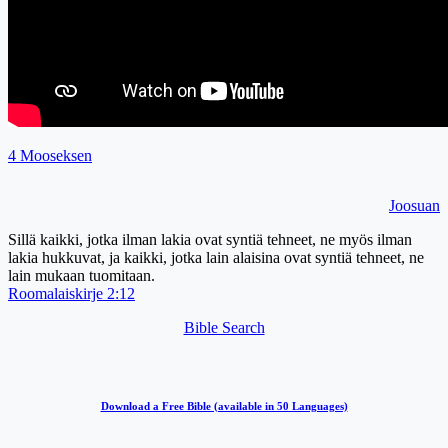
4 Mooseksen
Joosuan
Sillä kaikki, jotka ilman lakia ovat syntiä tehneet, ne myös ilman
lakia hukkuvat, ja kaikki, jotka lain alaisina ovat syntiä tehneet, ne
lain mukaan tuomitaan.
Roomalaiskirje 2:12
Bible Search
Download a Free Bible (available in 50 Languages)