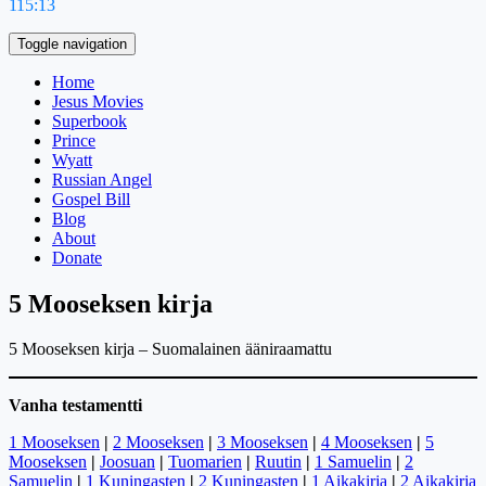
115:13
Toggle navigation
Home
Jesus Movies
Superbook
Prince
Wyatt
Russian Angel
Gospel Bill
Blog
About
Donate
5 Mooseksen kirja
5 Mooseksen kirja – Suomalainen ääniraamattu
Vanha testamentti
1 Mooseksen
|
2 Mooseksen
|
3 Mooseksen
|
4 Mooseksen
|
5
Mooseksen
|
Joosuan
|
Tuomarien
|
Ruutin
|
1 Samuelin
|
2
Samuelin
|
1 Kuningasten
|
2 Kuningasten
|
1 Aikakirja
|
2 Aikakirja