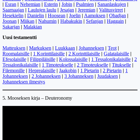
|
Esran
|
Nehemian
|
Esterin
|
Jobin
|
Psalmien
|
Sananlaskujen
|
Saarnaajan
|
Laulujen laulu
|
Jesajan
|
Jeremian
|
Valitusvirret
|
Hesekielin
|
Danielin
|
Hoosean
|
Joelin
|
Aamoksen
|
Obadjan
|
Joonan
|
Miikan
|
Nahumin
|
Habakukin
|
Sefanjan
|
Haggain
|
Sakarjan
|
Malakian
Uusi testamentti
Matteuksen
|
Markuksen
|
Luukkaan
|
Johanneksen
|
Teot
|
Roomalaisille
|
1 Korinttilaisille
|
2 Korinttilaisille
|
Galatalaisille
|
Efesolaisille
|
Filippiläisille
|
Kolossalaisille
|
1 Tessalonikalaisille
|
2
Tessalonikalaisille
|
1 Timoteukselle
|
2 Timoteukselle
|
Titukselle
|
Filemonille
|
Heprealaisille
|
Jaakobin
|
1 Pietarin
|
2 Pietarin
|
1
Johanneksen
|
2 Johanneksen
|
3 Johanneksen
|
Juudaksen
|
Johanneksen ilmestys
5. Mooseksen kirja – Deuteronomy