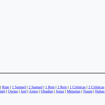
|
Rute
|
1 Samuel
|
2 Samuel
|
1 Reis
|
2 Reis
|
1 Crónicas
|
2 Crónicas
niel
|
Oseias
|
Joel
|
Amos
|
Obadias
|
Jonas
|
Miqueias
|
Naum
|
Habac