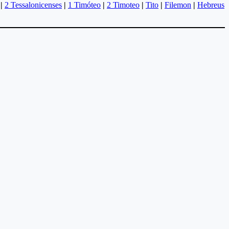
|
2 Tessalonicenses
|
1 Timóteo
|
2 Timoteo
|
Tito
|
Filemon
|
Hebreus