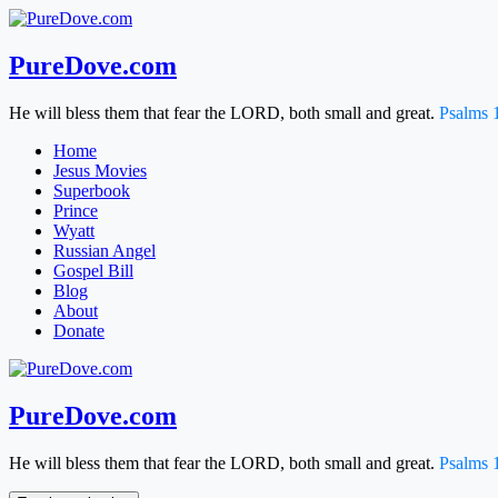
Skip
to
content
PureDove.com
He will bless them that fear the LORD, both small and great.
Psalms 
Home
Jesus Movies
Superbook
Prince
Wyatt
Russian Angel
Gospel Bill
Blog
About
Donate
PureDove.com
He will bless them that fear the LORD, both small and great.
Psalms 