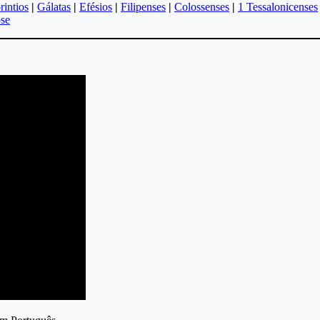
rintios
|
Gálatas
|
Efésios
|
Filipenses
|
Colossenses
|
1 Tessalonicenses
se