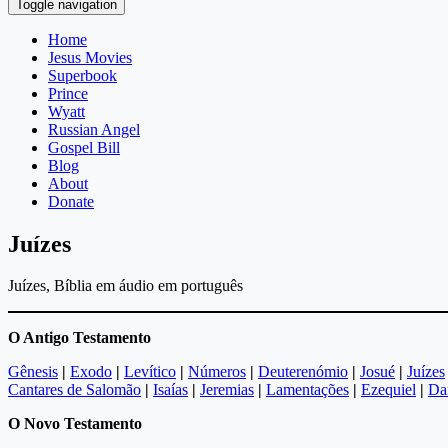
Toggle navigation
Home
Jesus Movies
Superbook
Prince
Wyatt
Russian Angel
Gospel Bill
Blog
About
Donate
Juízes
Juízes, Bíblia em áudio em português
O Antigo Testamento
Gênesis
|
Exodo
|
Levítico
|
Números
|
Deuterenómio
|
Josué
|
Juízes
Cantares de Salomão
|
Isaías
|
Jeremias
|
Lamentações
|
Ezequiel
|
Da
O Novo Testamento