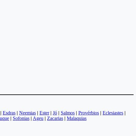
|
Esdras
|
Neemias
|
Ester
|
Jó
|
Salmos
|
Provérbios
|
Eclesiastes
|
uque
|
Sofonias
|
Ageu
|
Zacarias
|
Malaquias