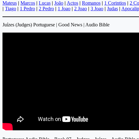
Mateus
|
Marcos
|
Lucas
|
João
|
Actos
|
Romanos
|
1 Corintios
|
2 Co
|
Tiago
|
1 Pedro
|
2 Pedro
|
1 Joao
|
2 Joao
|
3 Joao
|
Judas
|
Apocalip
Juízes (Judges) Portuguese | Good News | Audio Bible