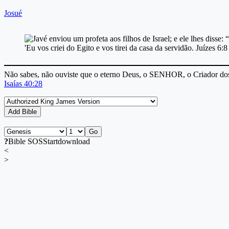
Josué
Não sabes, não ouviste que o eterno Deus, o SENHOR, o Criador dos 
Isaías 40:28
Add Bible
Go
?
Bible SOS
Start
download
<
>