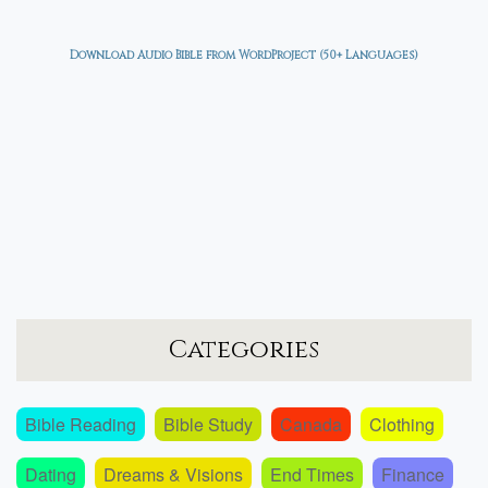
Download Audio Bible from WordProject (50+ Languages)
Categories
Bible Reading
Bible Study
Canada
Clothing
Dating
Dreams & Visions
End Times
Finance