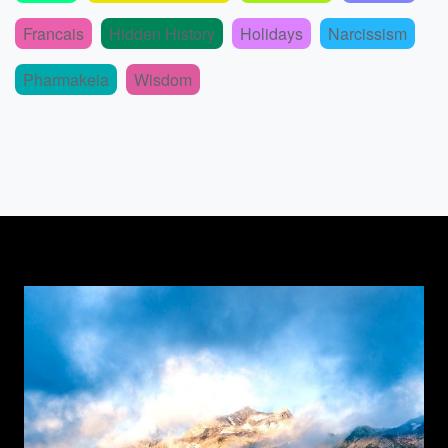
Francais
Hidden History
Holidays
Narcissism
Pharmakeia
Wisdom