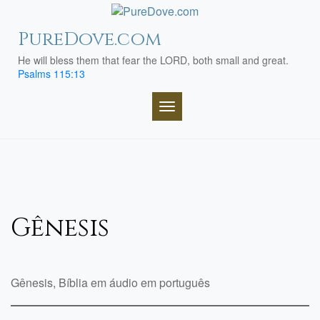
Skip
to
PureDove.com
content
He will bless them that fear the LORD, both small and great.
Psalms 115:13
TOGGLE NAVIGATION
Gênesis
Gênesis, Bíblia em áudio em português