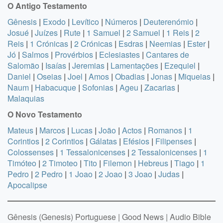
O Antigo Testamento
Gênesis
|
Exodo
|
Levítico
|
Números
|
Deuterenómio
|
Josué
|
Juízes
|
Rute
|
1 Samuel
|
2 Samuel
|
1 Reis
|
2
Reis
|
1 Crónicas
|
2 Crónicas
|
Esdras
|
Neemias
|
Ester
|
Jó
|
Salmos
|
Provérbios
|
Eclesiastes
|
Cantares de
Salomão
|
Isaías
|
Jeremias
|
Lamentações
|
Ezequiel
|
Daniel
|
Oseias
|
Joel
|
Amos
|
Obadias
|
Jonas
|
Miqueias
|
Naum
|
Habacuque
|
Sofonias
|
Ageu
|
Zacarias
|
Malaquias
O Novo Testamento
Mateus
|
Marcos
|
Lucas
|
João
|
Actos
|
Romanos
|
1
Corintios
|
2 Corintios
|
Gálatas
|
Efésios
|
Filipenses
|
Colossenses
|
1 Tessalonicenses
|
2 Tessalonicenses
|
1
Timóteo
|
2 Timoteo
|
Tito
|
Filemon
|
Hebreus
|
Tiago
|
1
Pedro
|
2 Pedro
|
1 Joao
|
2 Joao
|
3 Joao
|
Judas
|
Apocalipse
Gênesis (Genesis) Portuguese | Good News | Audio Bible