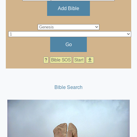
Add Bible
Go
?
Bible SOS
Start
download
Bible Search