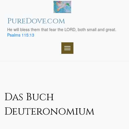
Skip
to
content
PureDove.com
He will bless them that fear the LORD, both small and great.
Psalms 115:13
TOGGLE NAVIGATION
Das Buch
Deuteronomium