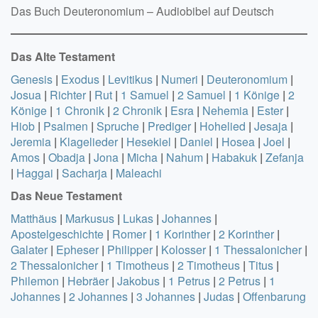
Das Buch Deuteronomium – Audiobibel auf Deutsch
Das Alte Testament
Genesis
|
Exodus
|
Levitikus
|
Numeri
|
Deuteronomium
|
Josua
|
Richter
|
Rut
|
1 Samuel
|
2 Samuel
|
1 Könige
|
2
Könige
|
1 Chronik
|
2 Chronik
|
Esra
|
Nehemia
|
Ester
|
Hiob
|
Psalmen
|
Spruche
|
Prediger
|
Hohelied
|
Jesaja
|
Jeremia
|
Klagelieder
|
Hesekiel
|
Daniel
|
Hosea
|
Joel
|
Amos
|
Obadja
|
Jona
|
Micha
|
Nahum
|
Habakuk
|
Zefanja
|
Haggai
|
Sacharja
|
Maleachi
Das
Neue
Testament
Matthäus
|
Markusus
|
Lukas
|
Johannes
|
Apostelgeschichte
|
Romer
|
1 Korinther
|
2 Korinther
|
Galater
|
Epheser
|
Philipper
|
Kolosser
|
1 Thessalonicher
|
2 Thessalonicher
|
1 Timotheus
|
2 Timotheus
|
Titus
|
Philemon
|
Hebräer
|
Jakobus
|
1 Petrus
|
2 Petrus
|
1
Johannes
|
2 Johannes
|
3 Johannes
|
Judas
|
Offenbarung