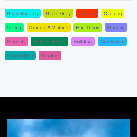
Bible Reading
Bible Study
Canada
Clothing
Dating
Dreams & Visions
End Times
Finance
Francais
Hidden History
Holidays
Narcissism
Pharmakeia
Wisdom