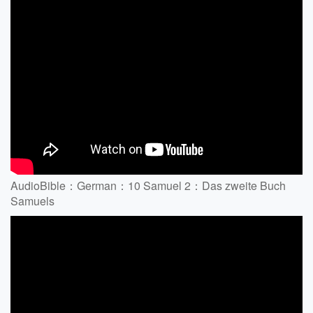
AudioBible：German：10 Samuel 2：Das zweite Buch
Samuels