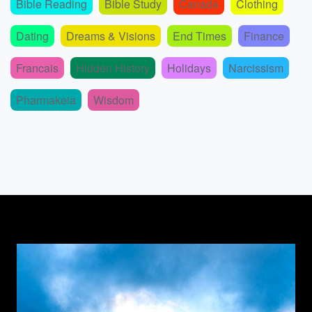
Bible Reading
Bible Study
Canada
Clothing
Dating
Dreams & Visions
End Times
Finance
Francais
Hidden History
Holidays
Narcissism
Pharmakeia
Wisdom