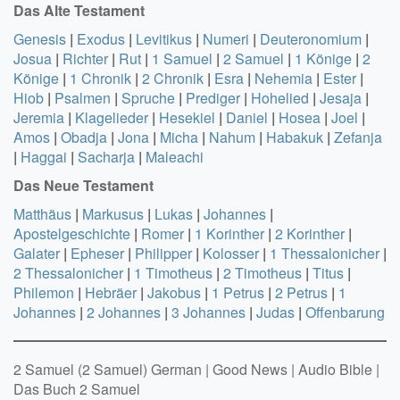
Das Alte Testament
Genesis
|
Exodus
|
Levitikus
|
Numeri
|
Deuteronomium
|
Josua
|
Richter
|
Rut
|
1 Samuel
|
2 Samuel
|
1 Könige
|
2
Könige
|
1 Chronik
|
2 Chronik
|
Esra
|
Nehemia
|
Ester
|
Hiob
|
Psalmen
|
Spruche
|
Prediger
|
Hohelied
|
Jesaja
|
Jeremia
|
Klagelieder
|
Hesekiel
|
Daniel
|
Hosea
|
Joel
|
Amos
|
Obadja
|
Jona
|
Micha
|
Nahum
|
Habakuk
|
Zefanja
|
Haggai
|
Sacharja
|
Maleachi
Das
Neue
Testament
Matthäus
|
Markusus
|
Lukas
|
Johannes
|
Apostelgeschichte
|
Romer
|
1 Korinther
|
2 Korinther
|
Galater
|
Epheser
|
Philipper
|
Kolosser
|
1 Thessalonicher
|
2 Thessalonicher
|
1 Timotheus
|
2 Timotheus
|
Titus
|
Philemon
|
Hebräer
|
Jakobus
|
1 Petrus
|
2 Petrus
|
1
Johannes
|
2 Johannes
|
3 Johannes
|
Judas
|
Offenbarung
2 Samuel (2 Samuel) German | Good News | Audio Bible |
Das Buch 2 Samuel