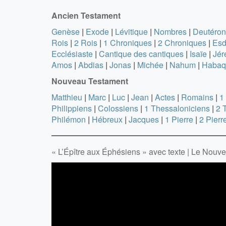
Ancien
Testament
Genèse
|
Exode
|
Lévitique
|
Nombres
|
Deutéro
Rois
|
2 Rois
|
1 Chroniques
|
2 Chroniques
|
Esd
Ecclésiaste
|
Cantique des cantiques
|
Isaïe
|
Jér
Amos
|
Abdias
|
Jonas
|
Michée
|
Nahum
|
Habaq
Nouveau
Testament
Matthieu
|
Marc
|
Luc
|
Jean
|
Actes
|
Romains
|
1
Philippiens
|
Colossiens
|
1 Thessaloniciens
|
2 
Philémon
|
Hébreux
|
Jacques
|
1 Pierre
|
2 Pierr
« L’Épître aux Éphésiens » avec texte | Le Nouv