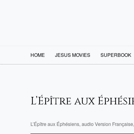
Skip
to
content
HOME
JESUS MOVIES
SUPERBOOK
L’Épître aux Éphési
L’Épître aux Éphésiens, audio Version Française,