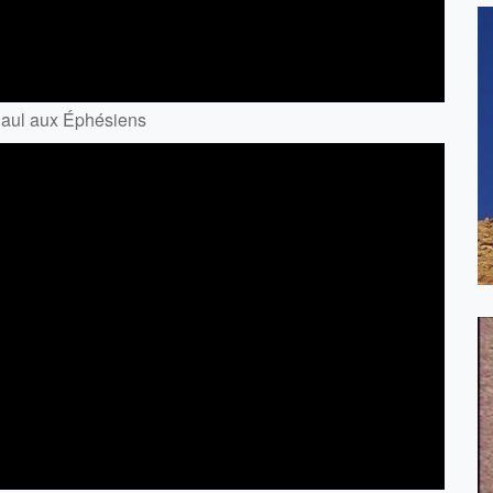
 Paul aux Éphésiens