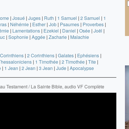
nome
|
Josué
|
Juges
|
Ruth
|
1 Samuel
|
2 Samuel
|
1
ras
|
Néhémie
|
Esther
|
Job
|
Psaumes
|
Proverbes
|
émie
|
Lamentations
|
Ezekiel
|
Daniel
|
Osée
|
Joël
|
uc
|
Sophonie
|
Aggée
|
Zacharie
|
Malachie
 Corinthiens
|
2 Corinthiens
|
Galates
|
Ephésiens
|
Thessaloniciens
|
1 Timothée
|
2 Timothée
|
Tite
|
e
|
1 Jean
|
2 Jean
|
3 Jean
|
Jude
|
Apocalypse
eau Testament / La Sainte Bible, audio VF Complète