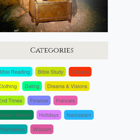
Categories
Bible Reading
Bible Study
Canada
Clothing
Dating
Dreams & Visions
End Times
Finance
Francais
Hidden History
Holidays
Narcissism
Pharmakeia
Wisdom