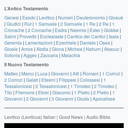
L’Antico Testamento
Genesi
|
Esodo
|
Levitico
|
Numeri
|
Deuteronomio
|
Giosuè
|
Giudici
|
Rut
|
1 Samuele
|
2 Samuele
|
1 Re
|
2 Re
|
1
Cronache
|
2 Cronache
|
Esdra
|
Neemia
|
Ester
|
Giobbe
|
Salmi
|
Proverbi
|
Ecclesiaste
|
Cantico dei Cantici
|
Isaia
|
Geremia
|
Lamentazioni
|
Ezechiele
|
Daniele
|
Osea
|
Gioele
|
Amos
|
Abdia
|
Giona
|
Michea
|
Nahum
|
Abacuc
|
Sofonia
|
Aggeo
|
Zaccaria
|
Malachia
Il Nuovo Testamento
Matteo
|
Marco
|
Luca
|
Giovanni
|
Atti
|
Romani
|
1 Corinzi
|
2 Corinzi
|
Galati
|
Efesini
|
Filippesi
|
Colossesi
|
1
Tessalonicesi
|
2 Tessalonicesi
|
1 Timoteo
|
2 Timoteo
|
Tito
|
Filemone
|
Ebrei
|
Giacomo
|
1 Pietro
|
2 Pietro
|
1
Giovanni
|
2 Giovanni
|
3 Giovanni
|
Giuda
|
Apocalisse
Levitico (Leviticus) Italian | Good News | Audio Bible.