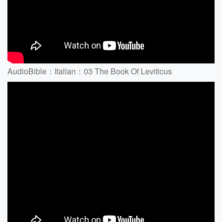
AudioBible：Italian：03 The Book Of Leviticus