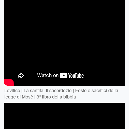
Levitico | La santità, Il sacerdozio | Feste e sacrifici della
legge di Mosè | 3° libro della bibbia