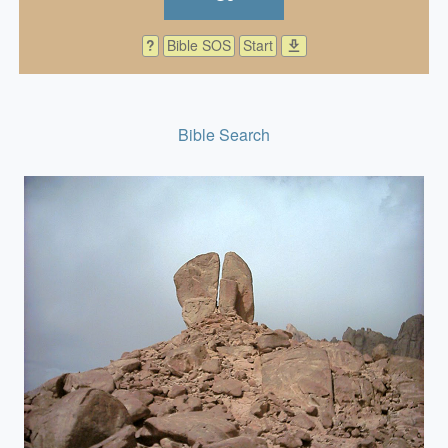
?
Bible SOS
Start
download
Bible Search