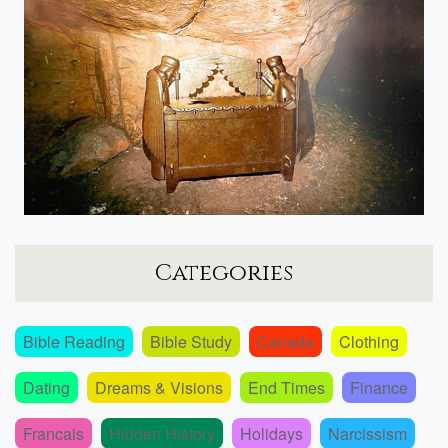
Categories
Bible Reading
Bible Study
Canada
Clothing
Dating
Dreams & Visions
End Times
Finance
Francais
Hidden History
Holidays
Narcissism