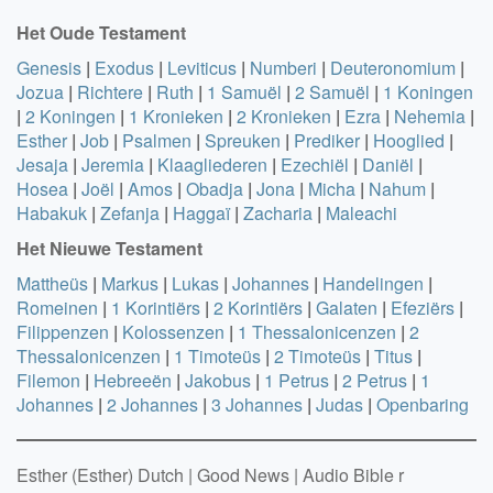
Het Oude Testament
Genesis
|
Exodus
|
Leviticus
|
Numberi
|
Deuteronomium
|
Jozua
|
Richtere
|
Ruth
|
1 Samuël
|
2 Samuël
|
1 Koningen
|
2 Koningen
|
1 Kronieken
|
2 Kronieken
|
Ezra
|
Nehemia
|
Esther
|
Job
|
Psalmen
|
Spreuken
|
Prediker
|
Hooglied
|
Jesaja
|
Jeremia
|
Klaagliederen
|
Ezechiël
|
Daniël
|
Hosea
|
Joël
|
Amos
|
Obadja
|
Jona
|
Micha
|
Nahum
|
Habakuk
|
Zefanja
|
Haggaï
|
Zacharia
|
Maleachi
Het Nieuwe Testament
Mattheüs
|
Markus
|
Lukas
|
Johannes
|
Handelingen
|
Romeinen
|
1 Korintiërs
|
2 Korintiërs
|
Galaten
|
Efeziërs
|
Filippenzen
|
Kolossenzen
|
1 Thessalonicenzen
|
2
Thessalonicenzen
|
1 Timoteüs
|
2 Timoteüs
|
Titus
|
Filemon
|
Hebreeën
|
Jakobus
|
1 Petrus
|
2 Petrus
|
1
Johannes
|
2 Johannes
|
3 Johannes
|
Judas
|
Openbaring
Esther (Esther) Dutch | Good News | Audio Bible r