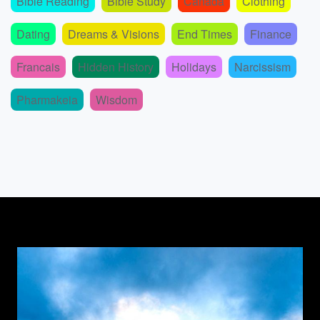
Bible Reading
Bible Study
Canada
Clothing
Dating
Dreams & Visions
End Times
Finance
Francais
Hidden History
Holidays
Narcissism
Pharmakeia
Wisdom