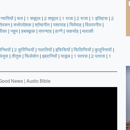
न्यायियों
|
रूत
|
1 शमूएल
|
2 शमूएल
|
1 राजा
|
2 राजा
|
1 इतिहास
|
2
तिवचन
|
सभोपदेशक
|
श्रेष्ठगीत
|
यशायाह
|
यिर्मयाह
|
विलापगीत
|
मीका
|
नहूम
|
हबक्कूक
|
सपन्याह
|
हाग्गै
|
जकर्याह
|
मलाकी
न्थियों
|
2 कुरिन्थियों
|
गलातियों
|
इफिसियों
|
फिलिप्पियों
|
कुलुस्सियों
|
थियुस
|
तीतुस
|
फिलेमोन
|
इब्रानियों
|
याकूब
|
1 पतरस
|
2 पतरस
|
1
 | Good News | Audio Bible