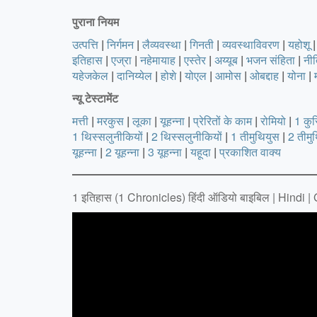
पुराना नियम
उत्पत्ति
|
निर्गमन
|
लैव्यवस्था
|
गिनती
|
व्यवस्थाविवरण
|
यहोशू
|
इतिहास
|
एज्रा
|
नहेमायाह
|
एस्तेर
|
अय्यूब
|
भजन संहिता
|
नी
यहेजकेल
|
दानिय्येल
|
होशे
|
योएल
|
आमोस
|
ओबद्दाह
|
योना
|
न्‍यू टेस्‍टामेंट
मत्ती
|
मरकुस
|
लूका
|
यूहन्ना
|
प्रेरितों के काम
|
रोमियो
|
1 कुरि
1 थिस्सलुनीकियों
|
2 थिस्सलुनीकियों
|
1 तीमुथियुस
|
2 तीमु
यूहन्ना
|
2 यूहन्ना
|
3 यूहन्ना
|
यहूदा
|
प्रकाशित वाक्य
1 इतिहास (1 Chronicles) हिंदी ऑडियो बाइबिल | Hindi