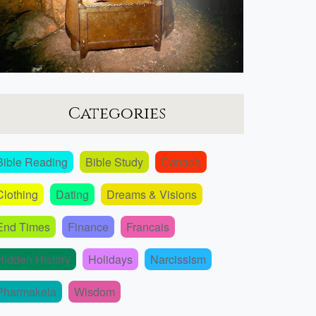
Categories
Bible Reading
Bible Study
Canada
Clothing
Dating
Dreams & Visions
End Times
Finance
Francais
Hidden History
Holidays
Narcissism
Pharmakeia
Wisdom