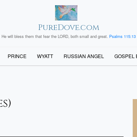
PureDove.com
He will bless them that fear the LORD, both small and great.
Psalms 115:13
PRINCE
WYATT
RUSSIAN ANGEL
GOSPEL 
es)