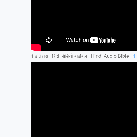
1 इतिहास | हिंदी ऑडियो बाइबिल | Hindi Audio Bible |
1