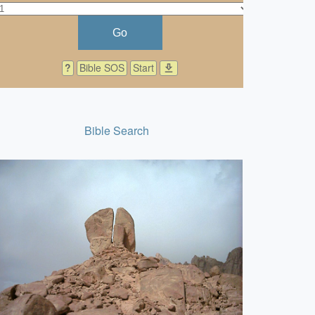
Go
?
Bible SOS
Start
download
Bible Search