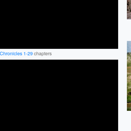
 Chronicles 1-29
chapters