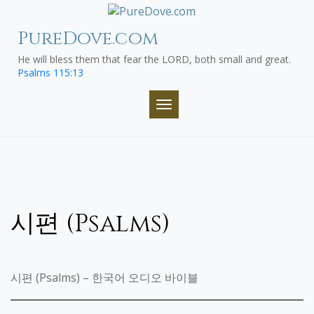
Skip
to
PureDove.com
content
He will bless them that fear the LORD, both small and great.
Psalms 115:13
TOGGLE NAVIGATION
시편 (Psalms)
시편 (Psalms) – 한국어 오디오 바이블