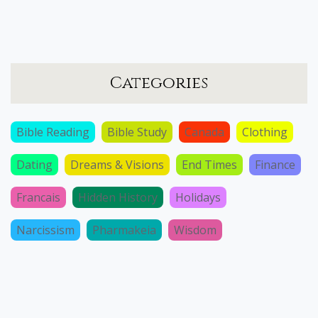
Categories
Bible Reading
Bible Study
Canada
Clothing
Dating
Dreams & Visions
End Times
Finance
Francais
Hidden History
Holidays
Narcissism
Pharmakeia
Wisdom