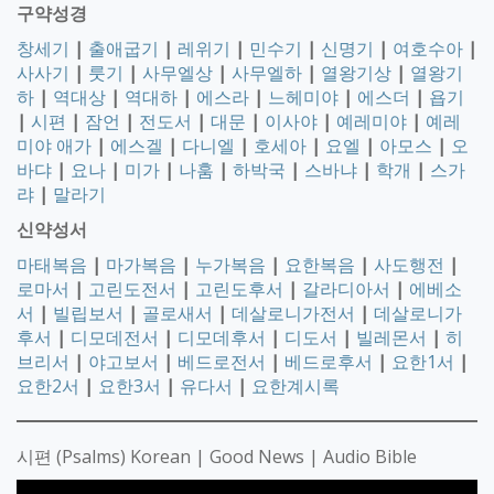
구약성경
창세기
|
출애굽기
|
레위기
|
민수기
|
신명기
|
여호수아
|
사사기
|
룻기
|
사무엘상
|
사무엘하
|
열왕기상
|
열왕기
하
|
역대상
|
역대하
|
에스라
|
느헤미야
|
에스더
|
욥기
|
시편
|
잠언
|
전도서
|
대문
|
이사야
|
예레미야
|
예레
미야 애가
|
에스겔
|
다니엘
|
호세아
|
요엘
|
아모스
|
오
바댜
|
요나
|
미가
|
나훔
|
하박국
|
스바냐
|
학개
|
스가
랴
|
말라기
신약성서
마태복음
|
마가복음
|
누가복음
|
요한복음
|
사도행전
|
로마서
|
고린도전서
|
고린도후서
|
갈라디아서
|
에베소
서
|
빌립보서
|
골로새서
|
데살로니가전서
|
데살로니가
후서
|
디모데전서
|
디모데후서
|
디도서
|
빌레몬서
|
히
브리서
|
야고보서
|
베드로전서
|
베드로후서
|
요한1서
|
요한2서
|
요한3서
|
유다서
|
요한계시록
시편 (Psalms) Korean | Good News | Audio Bible