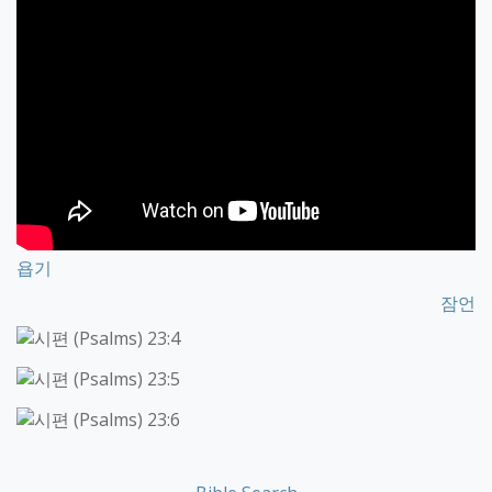
욥기
잠언