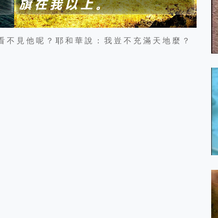
看 不 見 他 呢 ？ 耶 和 華 說 ： 我 豈 不 充 滿 天 地 麼 ？