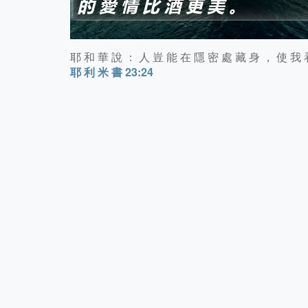
耶 和 華 說 ： 人 豈 能 在 隱 密 處 藏 身 ， 使 我 
耶 利 米 書 23:24