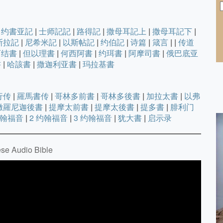
约書亚記
|
士师記記
|
路得記
|
撒母耳記上
|
撒母耳記下
|
斯拉記
|
尼希米記
|
以斯帖記
|
约伯記
|
诗篇
|
箴言
|
|
传道
西结書
|
但以理書
|
何西阿書
|
约珥書
|
阿摩司書
|
俄巴底亚
書
|
哈該書
|
撒迦利亚書
|
玛拉基書
行传
|
羅馬書传
|
哥林多前書
|
哥林多後書
|
加拉太書
|
以弗
撒羅尼迦後書
|
提摩太前書
|
提摩太後書
|
提多書
|
腓利门
约翰福音
|
2 约翰福音
|
3 约翰福音
|
犹大書
|
启示录
 Audio Bible