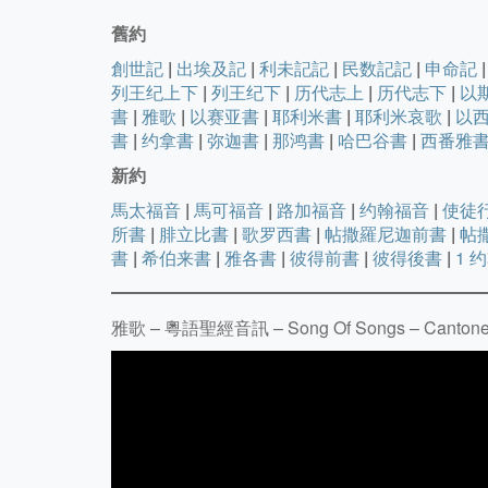
舊約
創世記
|
出埃及記
|
利未記記
|
民数記記
|
申命記
|
列王纪上下
|
列王纪下
|
历代志上
|
历代志下
|
以
書
|
雅歌
|
以赛亚書
|
耶利米書
|
耶利米哀歌
|
以
書
|
约拿書
|
弥迦書
|
那鸿書
|
哈巴谷書
|
西番雅
新約
馬太福音
|
馬可福音
|
路加福音
|
约翰福音
|
使徒
所書
|
腓立比書
|
歌罗西書
|
帖撒羅尼迦前書
|
帖
書
|
希伯来書
|
雅各書
|
彼得前書
|
彼得後書
|
1 
雅歌 – 粵語聖經音訊 – Song Of Songs – Cantonese