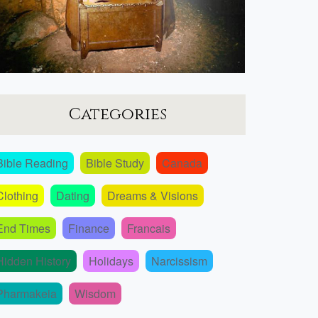
Categories
Bible Reading
Bible Study
Canada
Clothing
Dating
Dreams & Visions
End Times
Finance
Francais
Hidden History
Holidays
Narcissism
Pharmakeia
Wisdom