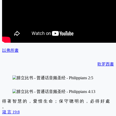
以弗所書
歌罗西書
得 著 智 慧 的 ， 愛 惜 生 命 ； 保 守 聰 明 的 ， 必 得 好 處
。
箴 言 19:8