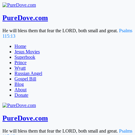
Skip
to
content
PureDove.com
He will bless them that fear the LORD, both small and great.
Psalms
115:13
Home
Jesus Movies
Superbook
Prince
Wyatt
Russian Angel
Gospel Bill
Blog
About
Donate
PureDove.com
He will bless them that fear the LORD, both small and great.
Psalms