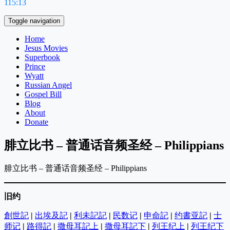
115:13
Toggle navigation
Home
Jesus Movies
Superbook
Prince
Wyatt
Russian Angel
Gospel Bill
Blog
About
Donate
腓立比书 – 普通话音频圣经 – Philippians
腓立比书 – 普通话音频圣经 – Philippians
旧约
創世記
|
出埃及記
|
利未記記
|
民数记
|
申命記
|
约書亚記
|
士
师记
|
路得記
|
撒母耳記上
|
撒母耳記下
|
列王纪上
|
列王纪下