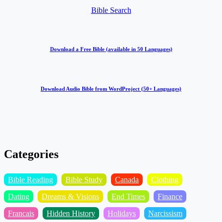
Bible Search
Download a Free Bible (available in 50 Languages)
Download Audio Bible from WordProject (50+ Languages)
Categories
Bible Reading
Bible Study
Canada
Clothing
Dating
Dreams & Visions
End Times
Finance
Francais
Hidden History
Holidays
Narcissism