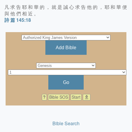
凡 求 告 耶 和 華 的 ， 就 是 誠 心 求 告 他 的 ， 耶 和 華 便
與 他 們 相 近 。
詩 篇 145:18
Add Bible
Go
?
Bible SOS
Start
download
Bible Search