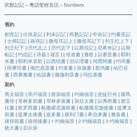
民数記記 – 粵語聖經音訊 – Numbers
舊約
創世記
|
出埃及記
|
利未記記
|
民数記記
|
申命記
|
约書亚記
|
士师記記
|
路得記
|
撒母耳記上
|
撒母耳記下
|
列王纪上下
|
列王纪下
|
历代志上
|
历代志下
|
以斯拉記
|
尼希米記
|
以斯
帖記
|
约伯記
|
诗篇
|
箴言
|
|
传道書
|
雅歌
|
以赛亚書
|
耶利
米書
|
耶利米哀歌
|
以西结書
|
但以理書
|
何西阿書
|
约珥書
|
阿摩司書
|
俄巴底亚書
|
约拿書
|
弥迦書
|
那鸿書
|
哈巴谷
書
|
西番雅書
|
哈該書
|
撒迦利亚書
|
玛拉基書
新約
馬太福音
|
馬可福音
|
路加福音
|
约翰福音
|
使徒行传
|
羅馬
書传
|
哥林多前書
|
哥林多後書
|
加拉太書
|
以弗所書
|
腓立
比書
|
歌罗西書
|
帖撒羅尼迦前書
|
帖撒羅尼迦後書
|
提摩太
前書
|
提摩太後書
|
提多書
|
腓利门書
|
希伯来書
|
雅各書
|
彼得前書
|
彼得後書
|
1 约翰福音
|
2 约翰福音
|
3 约翰福音
|
犹大書
|
启示录