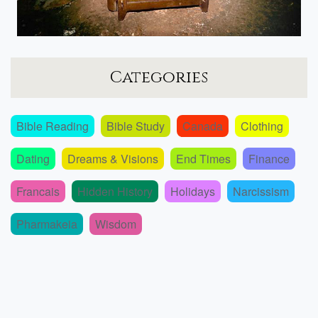
Categories
Bible Reading
Bible Study
Canada
Clothing
Dating
Dreams & Visions
End Times
Finance
Francais
Hidden History
Holidays
Narcissism
Pharmakeia
Wisdom