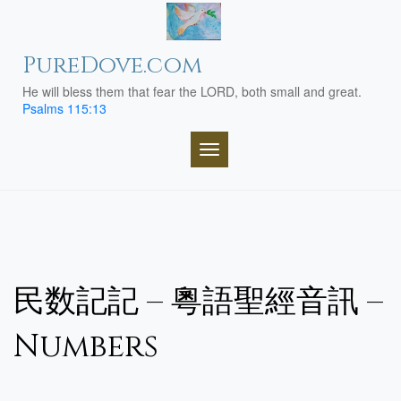
Skip
to
content
PureDove.com
He will bless them that fear the LORD, both small and great.
Psalms 115:13
TOGGLE NAVIGATION
民数記記 – 粵語聖經音訊 –
Numbers