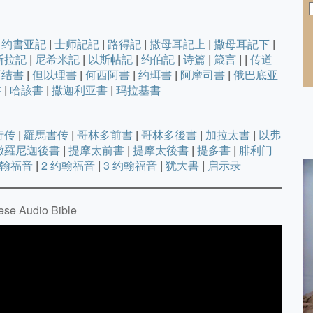
约書亚記
|
士师記記
|
路得記
|
撒母耳記上
|
撒母耳記下
|
斯拉記
|
尼希米記
|
以斯帖記
|
约伯記
|
诗篇
|
箴言
|
|
传道
西结書
|
但以理書
|
何西阿書
|
约珥書
|
阿摩司書
|
俄巴底亚
書
|
哈該書
|
撒迦利亚書
|
玛拉基書
行传
|
羅馬書传
|
哥林多前書
|
哥林多後書
|
加拉太書
|
以弗
撒羅尼迦後書
|
提摩太前書
|
提摩太後書
|
提多書
|
腓利门
约翰福音
|
2 约翰福音
|
3 约翰福音
|
犹大書
|
启示录
e Audio Bible