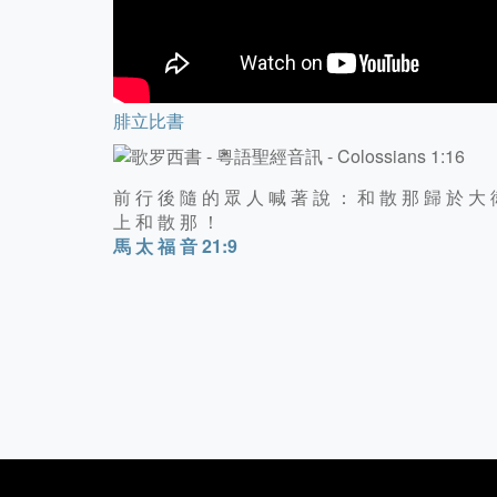
腓立比書
前 行 後 隨 的 眾 人 喊 著 說 ： 和 散 那 歸 於 大 
上 和 散 那 ！
馬 太 福 音 21:9