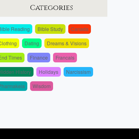
Categories
Bible Reading
Bible Study
Canada
Clothing
Dating
Dreams & Visions
End Times
Finance
Francais
Hidden History
Holidays
Narcissism
Pharmakeia
Wisdom