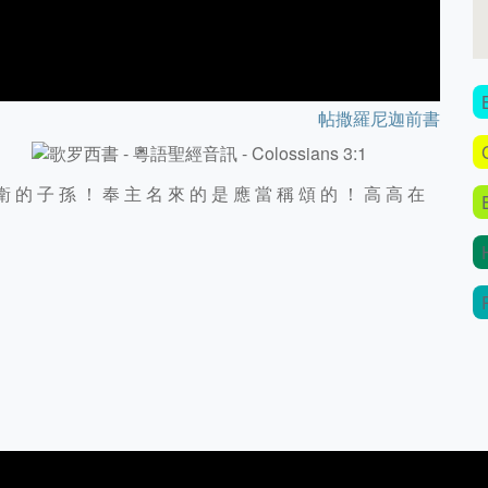
帖撒羅尼迦前書
衛 的 子 孫 ！ 奉 主 名 來 的 是 應 當 稱 頌 的 ！ 高 高 在