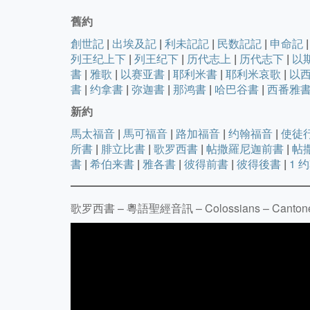
舊約
創世記
|
出埃及記
|
利未記記
|
民数記記
|
申命記
|
列王纪上下
|
列王纪下
|
历代志上
|
历代志下
|
以
書
|
雅歌
|
以赛亚書
|
耶利米書
|
耶利米哀歌
|
以
書
|
约拿書
|
弥迦書
|
那鸿書
|
哈巴谷書
|
西番雅
新約
馬太福音
|
馬可福音
|
路加福音
|
约翰福音
|
使徒
所書
|
腓立比書
|
歌罗西書
|
帖撒羅尼迦前書
|
帖
書
|
希伯来書
|
雅各書
|
彼得前書
|
彼得後書
|
1 
歌罗西書 – 粵語聖經音訊 – Colossians – Cantones