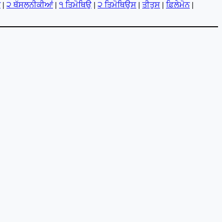
ਂ
|
੨ ਥੱਸਲੁਨੀਕੀਆਂ
|
੧ ਤਿਮੋਥਿਉ
|
੨ ਤਿਮੋਥਿਉਸ
|
ਤੀਤੁਸ
|
ਫ਼ਿਲੇਮੋਨ
|