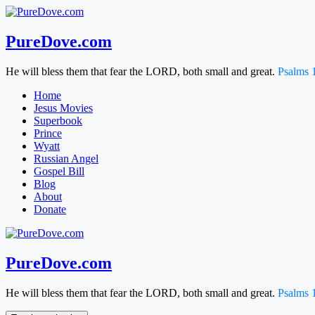
Skip
to
content
PureDove.com
He will bless them that fear the LORD, both small and great.
Psalms 
Home
Jesus Movies
Superbook
Prince
Wyatt
Russian Angel
Gospel Bill
Blog
About
Donate
PureDove.com
He will bless them that fear the LORD, both small and great.
Psalms 