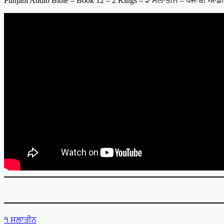
Punjabi Audio Bible – Book 12 – 2 Kings – ੨ ਸਲਾਤੀਨ – ਪੰਜਾਬੀ 
੧ ਸਲਾਤੀਨ