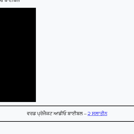
ਆਡੀਓ ਬਾਈਬਲ
ਵਰਡ ਪ੍ਰੋਜੈਕਟ ਆਡੀਓ ਬਾਈਬਲ –
੨ ਸਲਾਤੀਨ