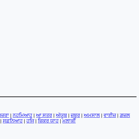
ਜ਼ਰਾ
|
ਨਹਮਿਆਹ
|
ਆ ਸਤਰ
|
ਅੱਯੂਬ
|
ਜ਼ਬੂਰ
|
ਅਮਸਾਲ
|
ਵਾਈਜ਼
|
ਗ਼ਜ਼ਲ
|
ਸਫ਼ਨਿਆਹ
|
ਹਜਿ
|
ਜ਼ਿਕਰ ਯਾਹ
|
ਮਲਾਕੀ