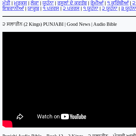
ਮੱਤੀ
|
ਮਰਕੁਸ
|
ਲੋਕਾ
|
ਯੂਹੰਨਾ
|
ਰਸੂਲਾਂ ਦੇ ਕਰਤੱਬ
|
ਰੋਮੀਆਂ
|
੧ ਕੁਰਿੰਥੀਆਂ
|
੨
ਇਬਰਾਨੀਆਂ
|
ਯਾਕੂਬ
|
੧ ਪਤਰਸ
|
੨ ਪਤਰਸ
|
੧ ਯੂਹੰਨਾ
|
੨ ਯੂਹੰਨਾ
|
੩ ਯੂਹੰਨ
੨ ਸਲਾਤੀਨ (2 Kings) PUNJABI | Good News | Audio Bible