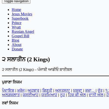
Toggle navigation
Home
Jesus Movies
Superbook
Prince
Wyatt
Russian Angel
Gospel Bill
Blog
About
Donate
੨ ਸਲਾਤੀਨ (2 Kings)
੨ ਸਲਾਤੀਨ (2 Kings) – ਪੰਜਾਬੀ ਆਡੀਓ ਬਾਈਬਲ
ਪੁਰਾਣਾ ਨਿਯਮ
ਪੈਦਾਇਸ਼
|
ਖ਼ਰੋਜ
|
ਅਹਬਾਰ
|
ਗਿਣਤੀ
|
ਅਸਤਸਨਾ
|
ਯਸ਼ਵਾ
|
ਕਜ਼ਾૃ
|
ਰੁੱਤ
|
੧
ਅਲਗ਼ਜ਼ਲਾਤ
|
ਯਸਈਆਹ
|
ਯਰਮਿਆਹ
|
ਨੂਹ
|
ਹਿਜ਼ ਕੀ ਐਲ
|
ਦਾਨੀ ਐਲ
|
ਹ
ਨਵਾਂ ਨਿਯਮ