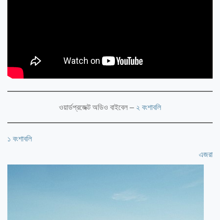
ওয়ার্ডপ্রজেক্ট অডিও বাইবেল –
২ বংশাবলি
১ বংশাবলি
এজরা