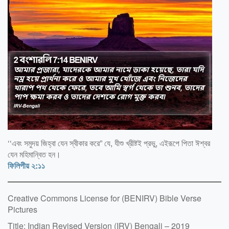
‘‘এবং সমুদয় জিহ্বা যেন স্বীকার করে” যে, যীশু খ্রীষ্টই প্রভু, এইরূপে পিতা ঈশ্বর
যেন মহিমান্বিত হন।
ফিলিপীয় ২:১১
Creative Commons License for (BENIRV) Bible Verse
Pictures
Title: Indian Revised Version (IRV) Bengali – 2019