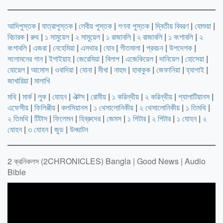
আদিপুস্তক
|
যাত্রাপুস্তক
|
লেবীয় পুস্তক
|
গণনা পুস্তক
|
দ্বিতীয় বিবরণ
|
যোশুয়া
|
বিচারক
|
রুথ
|
১ সামুয়েল
|
২ সামুয়েল
|
১ রাজাবলি
|
২ রাজাবলি
|
১ বংশাবলি
|
২
বংশাবলি
|
এজরা
|
নেহেমিয়া
|
এসথার
|
যোব
|
গীতমালা
|
প্রবচন
|
উপদেশক
|
সলোমনের গান
|
ইশাইয়াহ
|
জেরেমিয়া
|
বিলাপ
|
এজেকিয়েল
|
দানিয়েল
|
হোসেয়া
|
যোয়েল
|
আমোস
|
ওবাদিয়া
|
যোনা
|
মীখা
|
নাহুম
|
হাবাকুক
|
জেফানিয়া
|
হ্যাগাই
|
জাখারিয়া
|
মালাখি
মথি
|
মার্ক
|
লুক
|
যোহন
|
ঐক্ট্স
|
রোমীয়
|
১ করিন্থীয়
|
২ করিন্থীয়
|
গ্যালাটিয়ানস
|
এফেসীয়
|
ফিলিপ্পীয়
|
কলসিয়ানস
|
১ থেসালোনিকীয়
|
২ থেসালোনিকীয়
|
১ তিমথি
|
২ তিমথি
|
টিটাস
|
ফিলেমন
|
হিব্রুদের
|
জেমস
|
১ পিটার
|
২ পিটার
|
১ যোহন
|
২
যোহন
|
৩ যোহন
|
জুড
|
উদ্ঘাটন
2 ক্রনিকলস (2CHRONICLES) Bangla | Good News | Audio
Bible