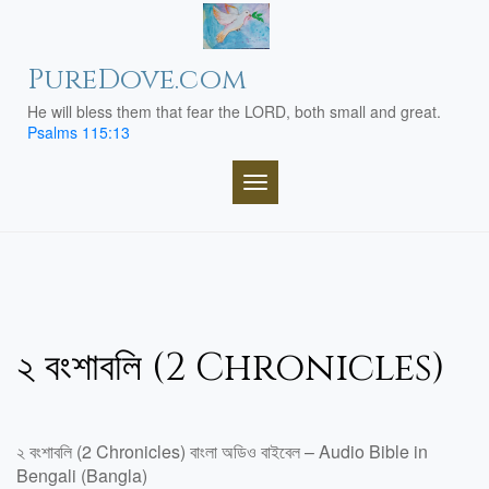
Skip
to
content
PureDove.com
He will bless them that fear the LORD, both small and great.
Psalms 115:13
TOGGLE NAVIGATION
২ বংশাবলি (2 Chronicles)
২ বংশাবলি (2 Chronicles) বাংলা অডিও বাইবেল – Audio Bible in
Bengali (Bangla)