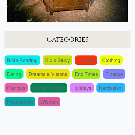
Categories
Bible Reading
Bible Study
Canada
Clothing
Dating
Dreams & Visions
End Times
Finance
Francais
Hidden History
Holidays
Narcissism
Pharmakeia
Wisdom