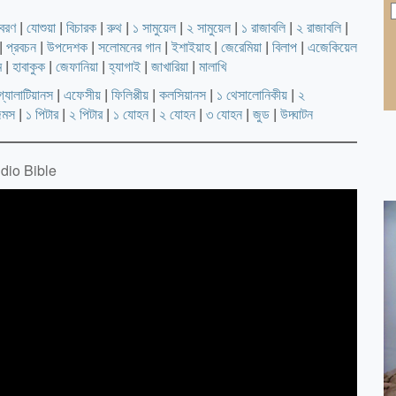
িবরণ
|
যোশুয়া
|
বিচারক
|
রুথ
|
১ সামুয়েল
|
২ সামুয়েল
|
১ রাজাবলি
|
২ রাজাবলি
|
|
প্রবচন
|
উপদেশক
|
সলোমনের গান
|
ইশাইয়াহ
|
জেরেমিয়া
|
বিলাপ
|
এজেকিয়েল
ম
|
হাবাকুক
|
জেফানিয়া
|
হ্যাগাই
|
জাখারিয়া
|
মালাখি
গ্যালাটিয়ানস
|
এফেসীয়
|
ফিলিপ্পীয়
|
কলসিয়ানস
|
১ থেসালোনিকীয়
|
২
েমস
|
১ পিটার
|
২ পিটার
|
১ যোহন
|
২ যোহন
|
৩ যোহন
|
জুড
|
উদ্ঘাটন
dio Bible