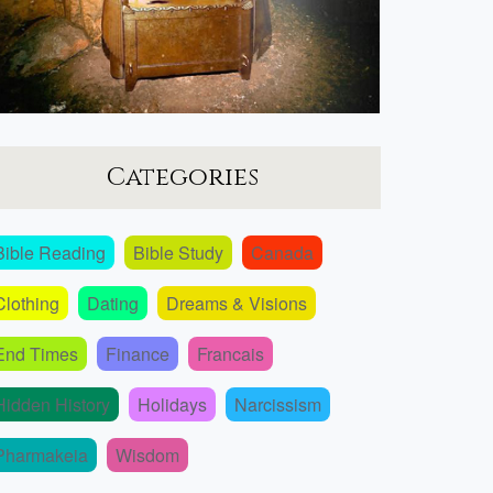
Categories
Bible Reading
Bible Study
Canada
Clothing
Dating
Dreams & Visions
End Times
Finance
Francais
Hidden History
Holidays
Narcissism
Pharmakeia
Wisdom