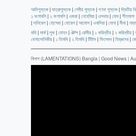
আদিপুস্তক
|
যাত্রাপুস্তক
|
লেবীয় পুস্তক
|
গণনা পুস্তক
|
দ্বিতীয় ব
১ বংশাবলি
|
২ বংশাবলি
|
এজরা
|
নেহেমিয়া
|
এসথার
|
যোব
|
গীতমালা
|
দানিয়েল
|
হোসেয়া
|
যোয়েল
|
আমোস
|
ওবাদিয়া
|
যোনা
|
মীখা
|
নাহু
মথি
|
মার্ক
|
লুক
|
যোহন
|
ঐক্ট্স
|
রোমীয়
|
১ করিন্থীয়
|
২ করিন্থীয়
|
থেসালোনিকীয়
|
১ তিমথি
|
২ তিমথি
|
টিটাস
|
ফিলেমন
|
হিব্রুদের
|
জ
বিলাপ (LAMENTATIONS) Bangla | Good News | Au