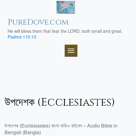
Skip
to
content
PureDove.com
He will bless them that fear the LORD, both small and great.
Psalms 115:13
TOGGLE NAVIGATION
উপদেশক (Ecclesiastes)
উপদেশক (Ecclesiastes) বাংলা অডিও বাইবেল – Audio Bible in
Bengali (Bangla)