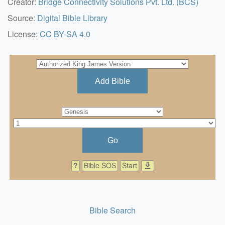
Creator:
Bridge Connectivity Solutions Pvt. Ltd. (BCS)
Source:
Digital Bible Library
License:
CC BY-SA 4.0
Add Bible
Go
?
Bible SOS
Start
download
Bible Search