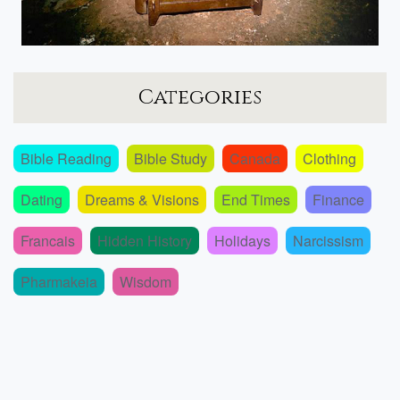
Categories
Bible Reading
Bible Study
Canada
Clothing
Dating
Dreams & Visions
End Times
Finance
Francais
Hidden History
Holidays
Narcissism
Pharmakeia
Wisdom