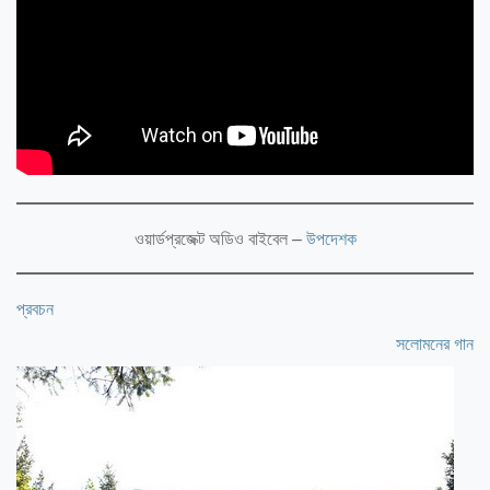
ওয়ার্ডপ্রজেক্ট অডিও বাইবেল –
উপদেশক
প্রবচন
সলোমনের গান