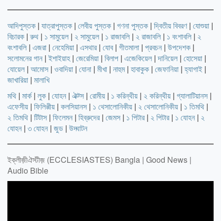
আদিপুস্তক
|
যাত্রাপুস্তক
|
লেবীয় পুস্তক
|
গণনা পুস্তক
|
দ্বিতীয় বিবরণ
|
যোশুয়া
|
বিচারক
|
রুথ
|
১ সামুয়েল
|
২ সামুয়েল
|
১ রাজাবলি
|
২ রাজাবলি
|
১ বংশাবলি
|
২
বংশাবলি
|
এজরা
|
নেহেমিয়া
|
এসথার
|
যোব
|
গীতমালা
|
প্রবচন
|
উপদেশক
|
সলোমনের গান
|
ইশাইয়াহ
|
জেরেমিয়া
|
বিলাপ
|
এজেকিয়েল
|
দানিয়েল
|
হোসেয়া
|
যোয়েল
|
আমোস
|
ওবাদিয়া
|
যোনা
|
মীখা
|
নাহুম
|
হাবাকুক
|
জেফানিয়া
|
হ্যাগাই
|
জাখারিয়া
|
মালাখি
মথি
|
মার্ক
|
লুক
|
যোহন
|
ঐক্ট্স
|
রোমীয়
|
১ করিন্থীয়
|
২ করিন্থীয়
|
গ্যালাটিয়ানস
|
এফেসীয়
|
ফিলিপ্পীয়
|
কলসিয়ানস
|
১ থেসালোনিকীয়
|
২ থেসালোনিকীয়
|
১ তিমথি
|
২ তিমথি
|
টিটাস
|
ফিলেমন
|
হিব্রুদের
|
জেমস
|
১ পিটার
|
২ পিটার
|
১ যোহন
|
২
যোহন
|
৩ যোহন
|
জুড
|
উদ্ঘাটন
ইক্লীজ়ীঐস্টীজ় (ECCLESIASTES) Bangla | Good News |
Audio Bible