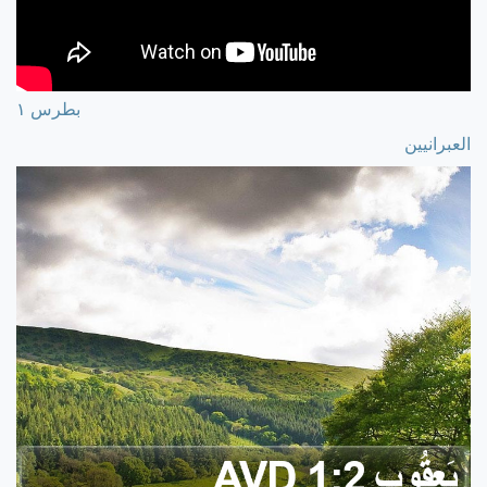
بطرس ١
العبرانيين