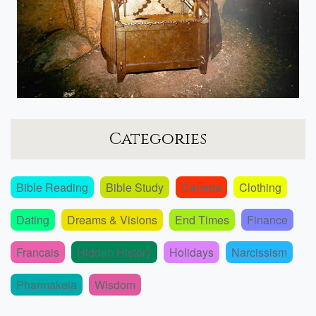
Categories
Bible Reading
Bible Study
Canada
Clothing
Dating
Dreams & Visions
End Times
Finance
Francais
Hidden History
Holidays
Narcissism
Pharmakeia
Wisdom