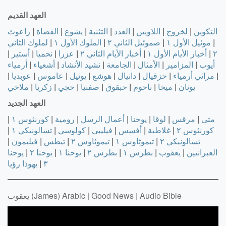
العهد القديم
التكوين
|
لخروج
|
اللاويين
|
العدد
|
التثنية
|
يشوع
|
القضاة
|
راعوث
|
موئيل الأول ١
|
صموئيل الثاني ٢
|
الملوك الأول ١
|
لملوك الثاني
٢
|
أخبار الأيام الأول ١
|
أخبار الأيام الثاني ٢
|
عزرا
|
نحميا
|
أستير
|
أيوب
|
المزامير
|
الأمثال
|
الجامعة
|
نشيد الأنشاد
|
أشعياء
|
أرمياء
|
مراثي أرمياء
|
حزقيال
|
دانيال
|
هوشع
|
يوئيل
|
عاموس
|
عوبديا
|
يونان
|
ميخا
|
ناحوم
|
حبقوق
|
صفنيا
|
حجي
|
زكريا
|
ملاخي
العهد الجديد
متى
|
مرقس
|
لوقا
|
يوحنا
|
أعمال الرسل
|
رومية
|
كورنثوس ١
|
كورنثوس ٢
|
غلاطية
|
أفسس
|
فيليبي
|
كولوسي
|
تسالونيكي ١
|
تسالونيكي ٢
|
تيموثاوس ١
|
تيموثاوس ٢
|
تيطس
|
فيليمون
|
العبرانيين
|
يعقوب
|
بطرس ١
|
بطرس ٢
|
يوحنا ١
|
يوحنا ٢
|
يوحنا
٣
|
يهوذا
رؤيا
يعقوب (James) Arabic | Good News | Audio Bible