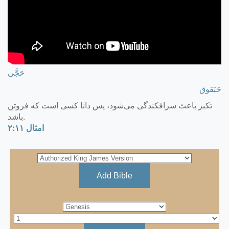
حَجَّی
حَبَقوق
تكبر باعث سرافكندگی می‌شود، پس دانا كسی است كه فروتن
باشد.
امثال ۱۱:‏۲
Add Bible