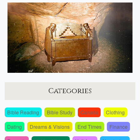
Categories
Bible Reading
Bible Study
Canada
Clothing
Dating
Dreams & Visions
End Times
Finance