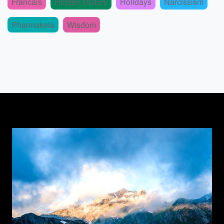
Francais
Hidden History
Holidays
Narcissism
Pharmakeia
Wisdom