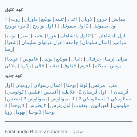
عهد عتیق
پیدایش
|
خروج
|
لاویان
|
اعداد
|
تَثنيه
|
يوشَع
|
داوران
|
روت
|
1
اول سموئيل
|
2 اول سموئيل
|
1 اول تواريخ
|
2 دوم تواريخ
اول پادشاهان 1
|
2 اول پادشاهان
|
عِزرا
|
نِحِميا
|
اِستر
|
ايوب
|
مزامير
|
امثال سليمان
|
جامعه
|
غزل غزلهای سليمان
|
اِشعيا
|
اِرميا
مراثی اِرميا
|
حِزقيال
|
دانيال
|
هوشَع
|
يوئيل
|
عاموس
|
عوبَديا
|
يونس
|
ميکاه
|
ناحوم
|
حَبَقوق
|
صَفَنيا
|
حَجَّی
|
زکريا
|
مَلاکی
عهد جدید
متى
|
مرقس
|
لوقا
|
يوحنا
|
اعمال رسولان
|
رومیان
|
اول
قُرِنتیان 1
|
اول قُرِنتیان 2
|
غلاطية
|
أفسس
|
فيليبي
|
كولوسي
|
تسالونيكي 1
|
تسالونيكي 2
|
1 تيموثاوس
|
تيموثاوس 2
|
تيطس
|
فيليمون
|
العبرانيين
|
يعقوب
|
اول پترس
|
۲ پطرس
|
1 يوحنا
|
2
يوحنا
|
3يوحنا
|
يهوذا
|
رؤيا
Farsi audio Bible: Zephaniah – صَفَنیا