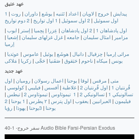
عهد عتیق
پیدایش
|
خروج
|
لاویان
|
اعداد
|
تَثنيه
|
يوشَع
|
داوران
|
روت
|
1
اول سموئيل
|
2 اول سموئيل
|
1 اول تواريخ
|
2 دوم تواريخ
اول پادشاهان 1
|
2 اول پادشاهان
|
عِزرا
|
نِحِميا
|
اِستر
|
ايوب
|
مزامير
|
امثال سليمان
|
جامعه
|
غزل غزلهای سليمان
|
اِشعيا
|
اِرميا
مراثی اِرميا
|
حِزقيال
|
دانيال
|
هوشَع
|
يوئيل
|
عاموس
|
عوبَديا
|
يونس
|
ميکاه
|
ناحوم
|
حَبَقوق
|
صَفَنيا
|
حَجَّی
|
زکريا
|
مَلاکی
عهد جدید
متى
|
مرقس
|
لوقا
|
يوحنا
|
اعمال رسولان
|
رومیان
|
اول
قُرِنتیان 1
|
اول قُرِنتیان 2
|
غلاطية
|
أفسس
|
فيليبي
|
كولوسي
|
تسالونيكي 1
|
تسالونيكي 2
|
1 تيموثاوس
|
تيموثاوس 2
|
تيطس
|
فيليمون
|
العبرانيين
|
يعقوب
|
اول پترس
|
۲ پطرس
|
1 يوحنا
|
2
يوحنا
|
3يوحنا
|
يهوذا
|
رؤيا
سفر خروج- 1-40 Audio Bible Farsi-Persian Exodus