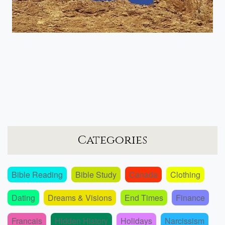
Categories
Bible Reading
Bible Study
Canada
Clothing
Dating
Dreams & Visions
End Times
Finance
Francais
Hidden History
Holidays
Narcissism