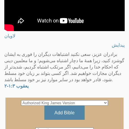
لاویان
پیدایش
برادران عزيز، سعی نكنيد اشتباهات ديگران را فوری به ايشان
گوشزد كنيد، زيرا همهٔ ما دچار اشتباه می‌شويم؛ و ما معلمين دينی
كه احكام خدا را می‌دانيم، اگر مرتكب اشتباه گرديم، شديدتر از
ديگران مجازات خواهيم شد. اگر كسی بتواند بر زبان خود مسلط
شود، قادر خواهد بود در ساير موارد نيز بر خود مسلط باشد.
يعقوب ۳:‏۱-‏۲
Add Bible