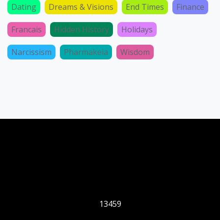
Dating
Dreams & Visions
End Times
Finance
Francais
Hidden History
Holidays
Narcissism
Pharmakeia
Wisdom
13459