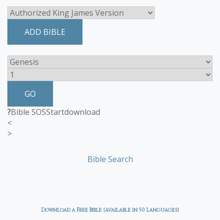
ADD BIBLE
GO
?
Bible SOS
Start
download
<
>
Bible Search
Download a Free Bible (available in 50 Languages)