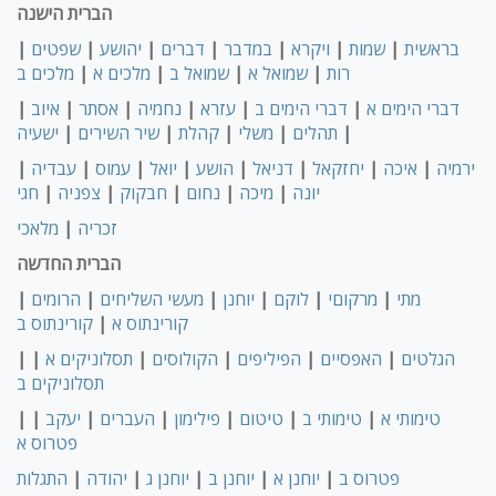
הברית הישנה
בראשית
|
שמות
|
ויקרא
|
במדבר
|
דברים
|
יהושע
|
שפטים
|
רות
|
שמואל א
|
שמואל ב
|
מלכים א
|
מלכים ב
דברי הימים א
|
דברי הימים ב
|
עזרא
|
נחמיה
|
אסתר
|
איוב
|
|
תהלים
|
משלי
|
קהלת
|
שיר השירים
|
ישעיה
ירמיה
|
איכה
|
יחזקאל
|
דניאל
|
הושע
|
יואל
|
עמוס
|
עבדיה
|
יונה
|
מיכה
|
נחום
|
חבקוק
|
צפניה
|
חגי
זכריה
|
מלאכי
הברית החדשה
מתי
|
מרקוםי
|
לוקם
|
יוחנן
|
מעשי השליחים
|
הרומים
|
קורינתוס א
|
קורינתוס ב
הגלטים
|
האפסיים
|
הפיליפים
|
הקולוסים
|
תסלוניקים א
|
|
תסלוניקים ב
טימותי א
|
טימותי ב
|
טיטום
|
פילימון
|
העברים
|
יעקב
|
|
פטרוס א
פטרוס ב
|
יוחנן א
|
יוחנן ב
|
יוחנן ג
|
יהודה
|
התגלות