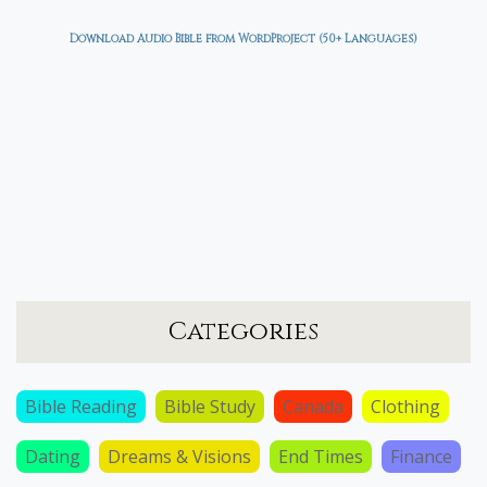
Download Audio Bible from WordProject (50+ Languages)
Categories
Bible Reading
Bible Study
Canada
Clothing
Dating
Dreams & Visions
End Times
Finance