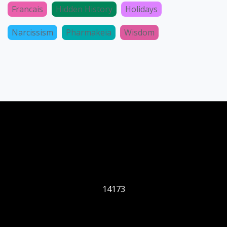
Francais
Hidden History
Holidays
Narcissism
Pharmakeia
Wisdom
14173