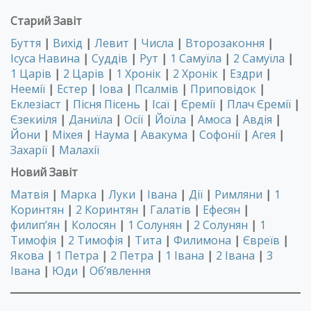
Старий Завіт
Буття
|
Вихід
|
Левит
|
Числа
|
Второзаконня
|
Ісуса Навина
|
Суддів
|
Рут
|
1 Самуїла
|
2 Самуїла
|
1 Царів
|
2 Царів
|
1 Хронік
|
2 Хронік
|
Ездри
|
Неемії
|
Естер
|
Іова
|
Псалмів
|
Приповідок
|
Еклезіаст
|
Пісня Пісень
|
Ісаї
|
Єремії
|
Плач Єремії
|
Єзекиіля
|
Даниїла
|
Осії
|
Йоїла
|
Амоса
|
Авдія
|
Йони
|
Міхея
|
Наума
|
Авакума
|
Софонії
|
Агея
|
Захарії
|
Малахії
Новий Завіт
Матвія
|
Марка
|
Луки
|
Івана
|
Дії
|
Римляни
|
1
Kоринтян
|
2 Kоринтян
|
Галатів
|
Ефесян
|
филип’ян
|
Колосян
|
1 Солунян
|
2 Солунян
|
1
Тимофія
|
2 Тимофія
|
Тита
|
Филимона
|
Євреїв
|
Якова
|
1 Петра
|
2 Петра
|
1 Івана
|
2 Івана
|
3
Івана
|
Юди
|
Об’явлення