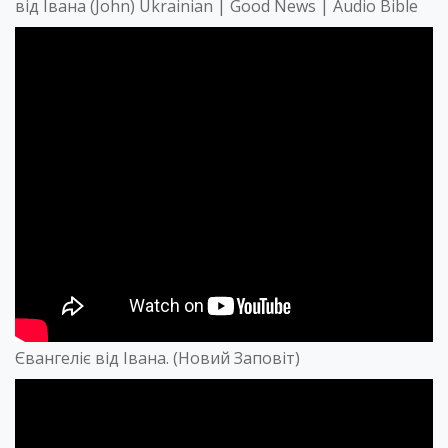
від Івана (John) Ukrainian | Good News | Audio Bible
Євангеліє від Івана. (Новий Заповіт)