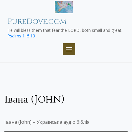
Skip
to
content
PureDove.com
He will bless them that fear the LORD, both small and great.
Psalms 115:13
TOGGLE NAVIGATION
Івана (John)
Івана (John) – Українська аудіо біблія