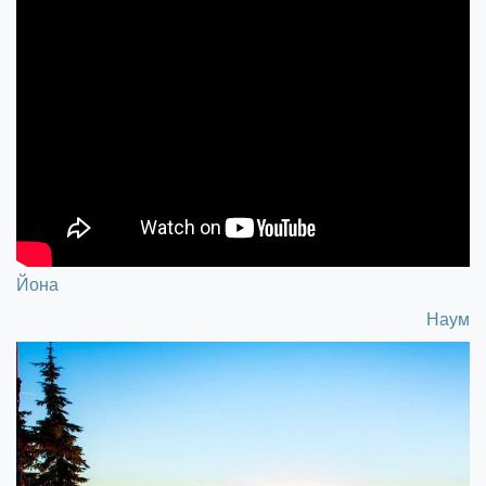
Йона
Наум