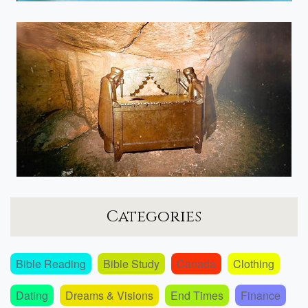
Categories
Bible Reading
Bible Study
Canada
Clothing
Dating
Dreams & Visions
End Times
Finance