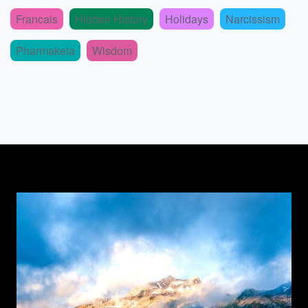
Francais
Hidden History
Holidays
Narcissism
Pharmakeia
Wisdom