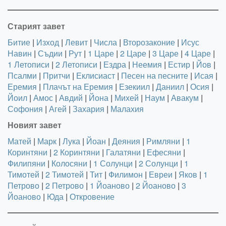
Старият завет
Битие
|
Изход
|
Левит
|
Числа
|
Второзаконие
|
Исус
Навин
|
Съдии
|
Рут
|
1 Царе
|
2 Царе
|
3 Царе
|
4 Царе
|
1 Летописи
|
2 Летописи
|
Ездра
|
Неемия
|
Естир
|
Йов
|
Псалми
|
Притчи
|
Еклисиаст
|
Песен на песните
|
Исая
|
Еремия
|
Плачът на Еремия
|
Езекиил
|
Даниил
|
Осия
|
Йоил
|
Амос
|
Авдий
|
Йона
|
Михей
|
Наум
|
Авакум
|
Софония
|
Агей
|
Захария
|
Малахия
Новият завет
Матей
|
Марк
|
Лука
|
Йоан
|
Деяния
|
Римляни
|
1
Коринтяни
|
2 Коринтяни
|
Галатяни
|
Ефесяни
|
Филипяни
|
Колосяни
|
1 Солунци
|
2 Солунци
|
1
Тимотей
|
2 Тимотей
|
Тит
|
Филимон
|
Евреи
|
Яков
|
1
Петрово
|
2 Петрово
|
1 Йоаново
|
2 Йоаново
|
3
Йоаново
|
Юда
|
Откровение