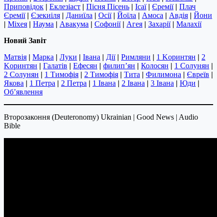
Приповідок
|
Еклезіаст
|
Пісня Пісень
|
Ісаї
|
Єремії
|
Плач
Єремії
|
Єзекиіля
|
Даниїла
|
Осії
|
Йоїла
|
Амоса
|
Авдія
|
Йони
|
Міхея
|
Наума
|
Авакума
|
Софонії
|
Агея
|
Захарії
|
Малахії
Новий Завіт
Матвія
|
Марка
|
Луки
|
Івана
|
Дії
|
Римляни
|
1 Kоринтян
|
2
Kоринтян
|
Галатів
|
Ефесян
|
филип’ян
|
Колосян
|
1 Солунян
|
2 Солунян
|
1 Тимофія
|
2 Тимофія
|
Тита
|
Филимона
|
Євреїв
|
Якова
|
1 Петра
|
2 Петра
|
1 Івана
|
2 Івана
|
3 Івана
|
Юди
|
Об’явлення
Второзаконня (Deuteronomy) Ukrainian | Good News | Audio
Bible