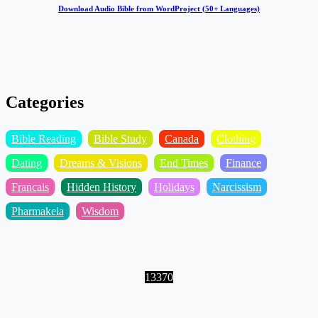
Download Audio Bible from WordProject (50+ Languages)
Categories
Bible Reading
Bible Study
Canada
Clothing
Dating
Dreams & Visions
End Times
Finance
Francais
Hidden History
Holidays
Narcissism
Pharmakeia
Wisdom
13370