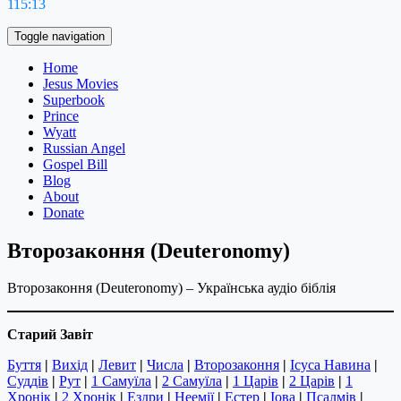
115:13
Toggle navigation
Home
Jesus Movies
Superbook
Prince
Wyatt
Russian Angel
Gospel Bill
Blog
About
Donate
Второзаконня (Deuteronomy)
Второзаконня (Deuteronomy) – Українська аудіо біблія
Старий Завіт
Буття
|
Вихід
|
Левит
|
Числа
|
Второзаконня
|
Ісуса Навина
|
Суддів
|
Рут
|
1 Самуїла
|
2 Самуїла
|
1 Царів
|
2 Царів
|
1
Хронік
|
2 Хронік
|
Ездри
|
Неемії
|
Естер
|
Іова
|
Псалмів
|