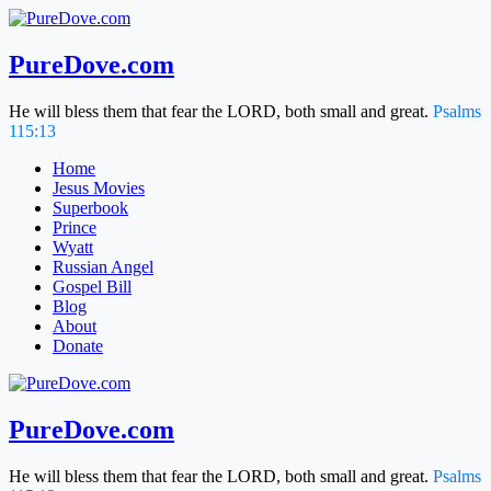
Skip
to
content
PureDove.com
He will bless them that fear the LORD, both small and great.
Psalms
115:13
Home
Jesus Movies
Superbook
Prince
Wyatt
Russian Angel
Gospel Bill
Blog
About
Donate
PureDove.com
He will bless them that fear the LORD, both small and great.
Psalms