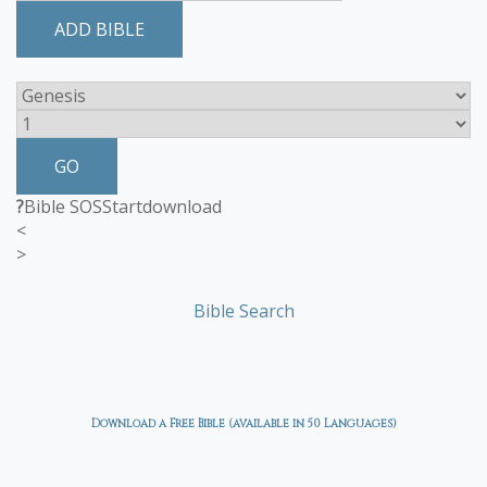
ADD BIBLE
GO
?
Bible SOS
Start
download
<
>
Bible Search
Download a Free Bible (available in 50 Languages)