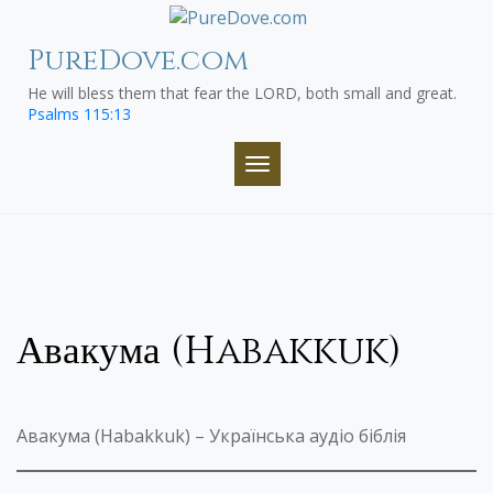
Skip
to
PureDove.com
content
He will bless them that fear the LORD, both small and great.
Psalms 115:13
TOGGLE NAVIGATION
Авакума (Habakkuk)
Авакума (Habakkuk) – Українська аудіо біблія