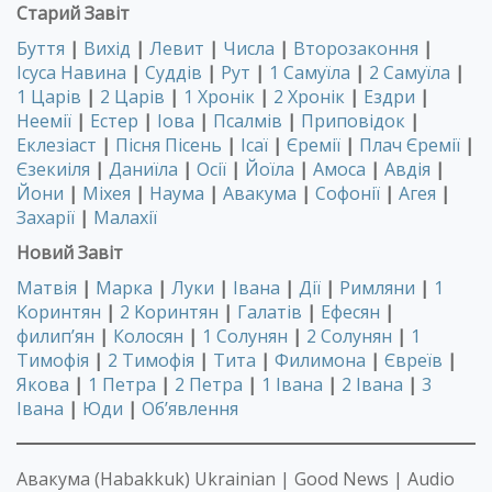
Старий Завіт
Буття
|
Вихід
|
Левит
|
Числа
|
Второзаконня
|
Ісуса Навина
|
Суддів
|
Рут
|
1 Самуїла
|
2 Самуїла
|
1 Царів
|
2 Царів
|
1 Хронік
|
2 Хронік
|
Ездри
|
Неемії
|
Естер
|
Іова
|
Псалмів
|
Приповідок
|
Еклезіаст
|
Пісня Пісень
|
Ісаї
|
Єремії
|
Плач Єремії
|
Єзекиіля
|
Даниїла
|
Осії
|
Йоїла
|
Амоса
|
Авдія
|
Йони
|
Міхея
|
Наума
|
Авакума
|
Софонії
|
Агея
|
Захарії
|
Малахії
Новий Завіт
Матвія
|
Марка
|
Луки
|
Івана
|
Дії
|
Римляни
|
1
Kоринтян
|
2 Kоринтян
|
Галатів
|
Ефесян
|
филип’ян
|
Колосян
|
1 Солунян
|
2 Солунян
|
1
Тимофія
|
2 Тимофія
|
Тита
|
Филимона
|
Євреїв
|
Якова
|
1 Петра
|
2 Петра
|
1 Івана
|
2 Івана
|
3
Івана
|
Юди
|
Об’явлення
Авакума (Habakkuk) Ukrainian | Good News | Audio