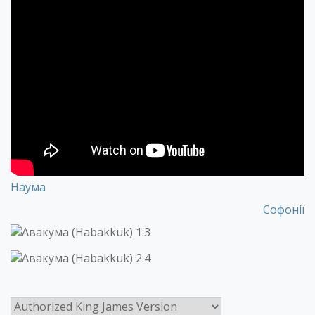
Наума
Софонії