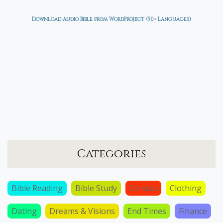
Download Audio Bible from WordProject (50+ Languages)
Categories
Bible Reading
Bible Study
Canada
Clothing
Dating
Dreams & Visions
End Times
Finance