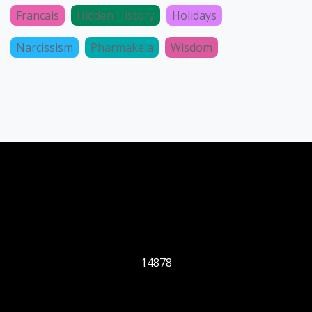
Francais
Hidden History
Holidays
Narcissism
Pharmakeia
Wisdom
14878