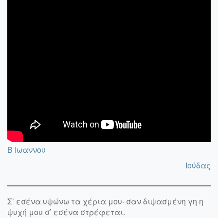
B Ιωαννου
Ιούδας
Σ’ εσένα υψώνω τα χέρια μου· σαν διψασμένη γη η
ψυχή μου σ’ εσένα στρέφεται.