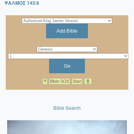
ΨΑΛΜΌΣ 143:6
Add Bible
Go
?
Bible SOS
Start
download
Bible Search