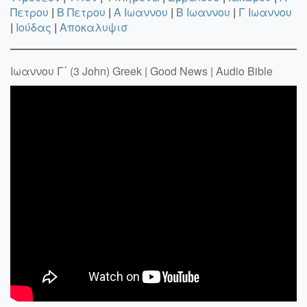
Πετρου
|
B Πετρου
|
A Ιωαννου
|
B Ιωαννου
|
Γ Ιωαννου
|
Ιούδας
|
Αποκαλυψισ
Ιωαννου Γ΄ (3 John) Greek | Good News | Audio Bible