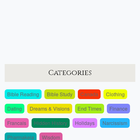
Categories
Bible Reading
Bible Study
Canada
Clothing
Dating
Dreams & Visions
End Times
Finance
Francais
Hidden History
Holidays
Narcissism
Pharmakeia
Wisdom