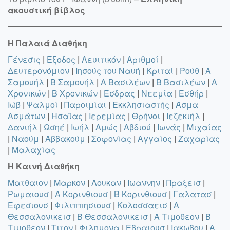
ακουστική βίβλος
Η Παλαιά Διαθήκη
Γένεσις
|
Έξοδος
|
Λευιτικόν
|
Αριθμοί
|
Δευτερονόμιον
|
Ιησούς του Ναυή
|
Κριταί
|
Ρούθ
|
A
Σαμουήλ
|
B Σαμουήλ
|
A Βασιλέων
|
B Βασιλέων
|
A
Χρονικών
|
B Χρονικών
|
Έσδρας
|
Νεεμία
|
Εσθήρ
|
Ιώβ
|
Ψαλμοί
|
Παροιμίαι
|
Εκκλησιαστής
|
Άσμα
Ασμάτων
|
Ησαΐας
|
Ιερεμίας
|
Θρήνοι
|
Ιεζεκιήλ
|
Δανιήλ
|
Ωσηέ
|
Ιωήλ
|
Αμώς
|
Αβδιού
|
Ιωνάς
|
Μιχαίας
|
Ναούμ
|
Αββακούμ
|
Σοφονίας
|
Αγγαίος
|
Ζαχαρίας
|
Μαλαχίας
Η Καινή Διαθήκη
Ματθαιον
|
Μαρκον
|
Λουκαν
|
Ιωαννην
|
Πραξεισ
|
Ρωμαιουσ
|
A Κορινθιουσ
|
B Κορινθιουσ
|
Γαλατασ
|
Εφεσιουσ
|
Φιλιππησιουσ
|
Κολοσσαεισ
|
A
Θεσσαλονικεισ
|
B Θεσσαλονικεισ
|
A Τιμοθεον
|
B
Τιμοθεον
|
Τιτον
|
Φιλημονα
|
Εβραιουσ
|
Ιακωβου
|
A