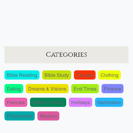
Categories
Bible Reading
Bible Study
Canada
Clothing
Dating
Dreams & Visions
End Times
Finance
Francais
Hidden History
Holidays
Narcissism
Pharmakeia
Wisdom