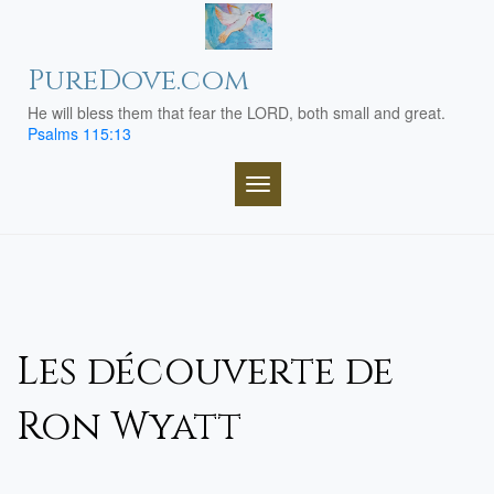
Skip
to
content
PureDove.com
He will bless them that fear the LORD, both small and great.
Psalms 115:13
TOGGLE NAVIGATION
Les découverte de
Ron Wyatt