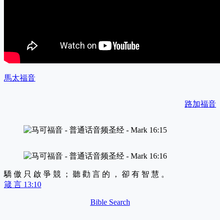
馬太福音
路加福音
驕 傲 只 啟 爭 競 ； 聽 勸 言 的 ， 卻 有 智 慧 。
箴 言 13:10
Bible Search