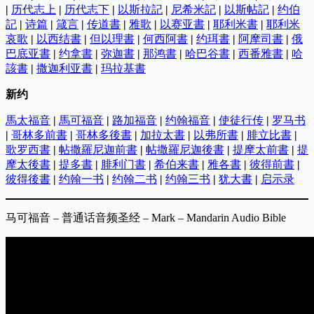
|
历代志上
|
历代志下
|
以斯拉記
|
尼希米記
|
以斯帖記
|
约伯
記
|
诗篇
|
箴言
|
传道書
|
雅歌
|
以赛亚書
|
耶利米書
|
耶利米
哀歌
|
以西结書
|
但以理書
|
何西阿書
|
约珥書
|
阿摩司書
|
俄
巴底亚書
|
约拿書
|
弥迦書
|
那鸿書
|
哈巴谷書
|
西番雅書
|
哈
該書
|
撒迦利亚書
|
玛拉基書
新约
馬太福音
|
馬可福音
|
路加福音
|
约翰福音
|
使徒行传
|
罗马书
|
哥林多前書
|
哥林多後書
|
加拉太書
|
以弗所書
|
腓立比書
|
歌罗西書
|
帖撒羅尼迦前書
|
帖撒羅尼迦後書
|
提摩太前書
|
提
摩太後書
|
提多書
|
腓利门書
|
希伯来書
|
雅各書
|
彼得前書
|
彼得後書
|
约翰一书
|
约翰二书
|
约翰三书
|
犹大書
|
启示录
马可福音 – 普通话音频圣经 – Mark – Mandarin Audio Bible