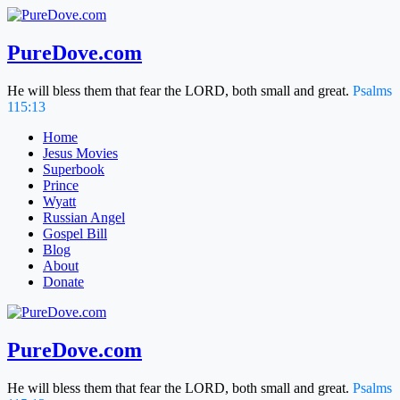
Skip
to
content
PureDove.com
He will bless them that fear the LORD, both small and great.
Psalms
115:13
Home
Jesus Movies
Superbook
Prince
Wyatt
Russian Angel
Gospel Bill
Blog
About
Donate
PureDove.com
He will bless them that fear the LORD, both small and great.
Psalms