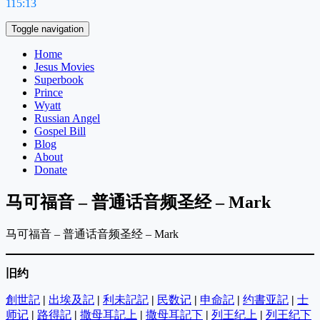
115:13
Toggle navigation
Home
Jesus Movies
Superbook
Prince
Wyatt
Russian Angel
Gospel Bill
Blog
About
Donate
马可福音 – 普通话音频圣经 – Mark
马可福音 – 普通话音频圣经 – Mark
旧约
創世記
|
出埃及記
|
利未記記
|
民数记
|
申命記
|
约書亚記
|
士
师记
|
路得記
|
撒母耳記上
|
撒母耳記下
|
列王纪上
|
列王纪下