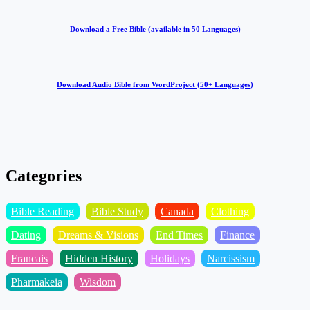
Download a Free Bible (available in 50 Languages)
Download Audio Bible from WordProject (50+ Languages)
Categories
Bible Reading
Bible Study
Canada
Clothing
Dating
Dreams & Visions
End Times
Finance
Francais
Hidden History
Holidays
Narcissism
Pharmakeia
Wisdom