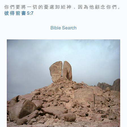
你 們 要 將 一 切 的 憂 慮 卸 給 神 ， 因 為 他 顧 念 你 們 。
彼 得 前 書 5:7
Bible Search