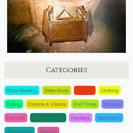
Categories
Bible Reading
Bible Study
Canada
Clothing
Dating
Dreams & Visions
End Times
Finance
Francais
Hidden History
Holidays
Narcissism
Pharmakeia
Wisdom