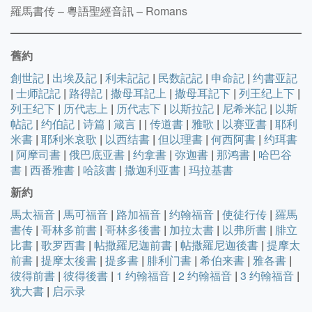
羅馬書传 – 粵語聖經音訊 – Romans
舊約
創世記
|
出埃及記
|
利未記記
|
民数記記
|
申命記
|
约書亚記
|
士师記記
|
路得記
|
撒母耳記上
|
撒母耳記下
|
列王纪上下
|
列王纪下
|
历代志上
|
历代志下
|
以斯拉記
|
尼希米記
|
以斯
帖記
|
约伯記
|
诗篇
|
箴言
|
|
传道書
|
雅歌
|
以赛亚書
|
耶利
米書
|
耶利米哀歌
|
以西结書
|
但以理書
|
何西阿書
|
约珥書
|
阿摩司書
|
俄巴底亚書
|
约拿書
|
弥迦書
|
那鸿書
|
哈巴谷
書
|
西番雅書
|
哈該書
|
撒迦利亚書
|
玛拉基書
新約
馬太福音
|
馬可福音
|
路加福音
|
约翰福音
|
使徒行传
|
羅馬
書传
|
哥林多前書
|
哥林多後書
|
加拉太書
|
以弗所書
|
腓立
比書
|
歌罗西書
|
帖撒羅尼迦前書
|
帖撒羅尼迦後書
|
提摩太
前書
|
提摩太後書
|
提多書
|
腓利门書
|
希伯来書
|
雅各書
|
彼得前書
|
彼得後書
|
1 约翰福音
|
2 约翰福音
|
3 约翰福音
|
犹大書
|
启示录