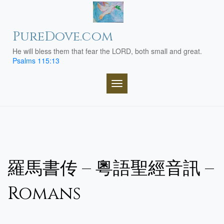
Skip
to
content
PureDove.com
He will bless them that fear the LORD, both small and great.
Psalms 115:13
TOGGLE NAVIGATION
羅馬書传 – 粵語聖經音訊 –
Romans