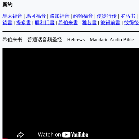
新约
馬太福音
|
馬可福音
|
路加福音
|
约翰福音
|
使徒行传
|
罗马书
|
後書
|
提多書
|
腓利门書
|
希伯来書
|
雅各書
|
彼得前書
|
彼得後
希伯来书 – 普通话音频圣经 – Hebrews – Mandarin Audio Bible