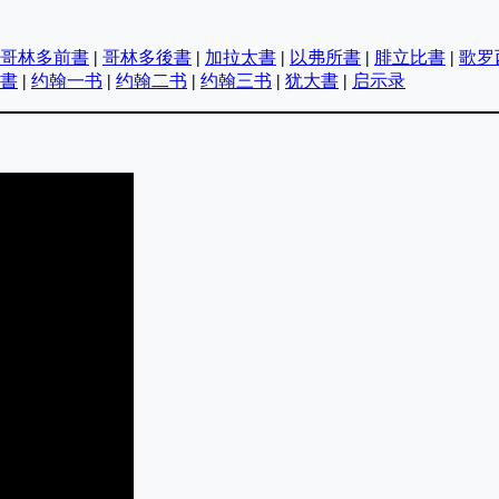
哥林多前書
|
哥林多後書
|
加拉太書
|
以弗所書
|
腓立比書
|
歌罗
書
|
约翰一书
|
约翰二书
|
约翰三书
|
犹大書
|
启示录