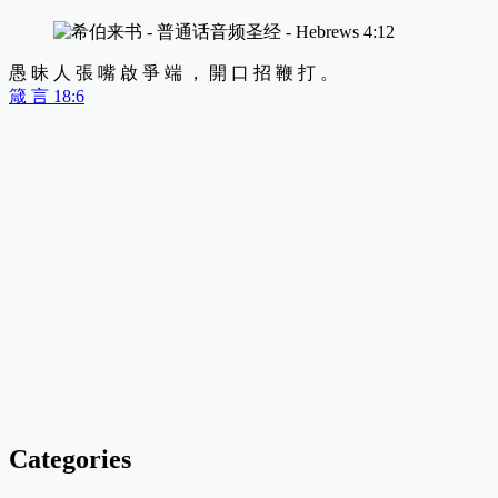
愚 昧 人 張 嘴 啟 爭 端 ， 開 口 招 鞭 打 。
箴 言 18:6
Categories