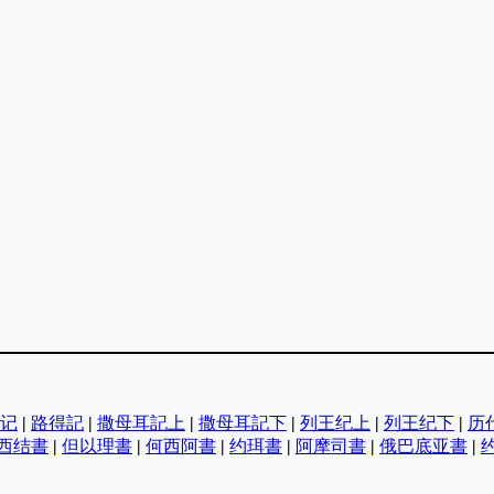
记
|
路得記
|
撒母耳記上
|
撒母耳記下
|
列王纪上
|
列王纪下
|
历
西结書
|
但以理書
|
何西阿書
|
约珥書
|
阿摩司書
|
俄巴底亚書
|