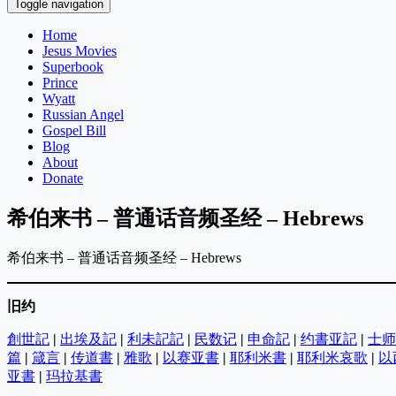
Toggle navigation
Home
Jesus Movies
Superbook
Prince
Wyatt
Russian Angel
Gospel Bill
Blog
About
Donate
希伯来书 – 普通话音频圣经 – Hebrews
希伯来书 – 普通话音频圣经 – Hebrews
旧约
創世記
|
出埃及記
|
利未記記
|
民数记
|
申命記
|
约書亚記
|
士师
篇
|
箴言
|
传道書
|
雅歌
|
以赛亚書
|
耶利米書
|
耶利米哀歌
|
以
亚書
|
玛拉基書