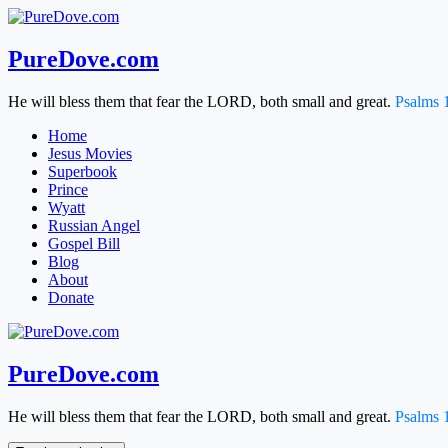
Skip
to
content
PureDove.com
He will bless them that fear the LORD, both small and great.
Psalms 
Home
Jesus Movies
Superbook
Prince
Wyatt
Russian Angel
Gospel Bill
Blog
About
Donate
PureDove.com
He will bless them that fear the LORD, both small and great.
Psalms 