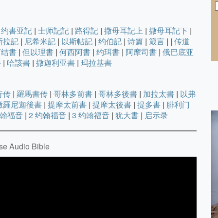
约書亚記
|
士师記記
|
路得記
|
撒母耳記上
|
撒母耳記下
|
斯拉記
|
尼希米記
|
以斯帖記
|
约伯記
|
诗篇
|
箴言
|
|
传道
西结書
|
但以理書
|
何西阿書
|
约珥書
|
阿摩司書
|
俄巴底亚
書
|
哈該書
|
撒迦利亚書
|
玛拉基書
行传
|
羅馬書传
|
哥林多前書
|
哥林多後書
|
加拉太書
|
以弗
撒羅尼迦後書
|
提摩太前書
|
提摩太後書
|
提多書
|
腓利门
约翰福音
|
2 约翰福音
|
3 约翰福音
|
犹大書
|
启示录
Audio Bible