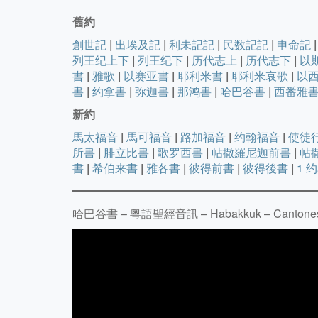
舊約
創世記
|
出埃及記
|
利未記記
|
民数記記
|
申命記
|
列王纪上下
|
列王纪下
|
历代志上
|
历代志下
|
以
書
|
雅歌
|
以赛亚書
|
耶利米書
|
耶利米哀歌
|
以
書
|
约拿書
|
弥迦書
|
那鸿書
|
哈巴谷書
|
西番雅
新約
馬太福音
|
馬可福音
|
路加福音
|
约翰福音
|
使徒
所書
|
腓立比書
|
歌罗西書
|
帖撒羅尼迦前書
|
帖
書
|
希伯来書
|
雅各書
|
彼得前書
|
彼得後書
|
1 
哈巴谷書 – 粵語聖經音訊 – Habakkuk – Cantonese 