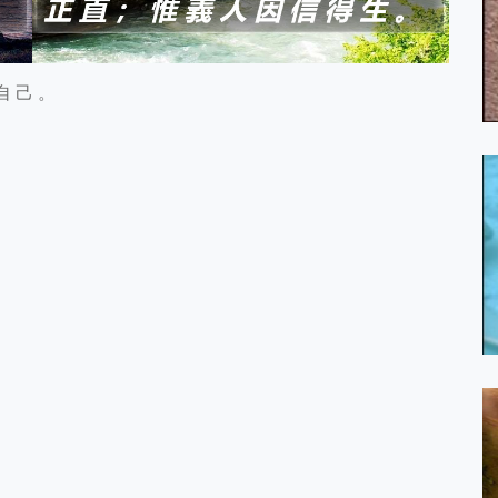
自 己 。