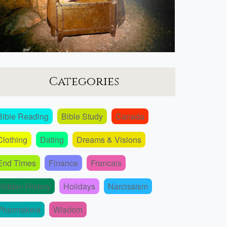
Categories
Bible Reading
Bible Study
Canada
Clothing
Dating
Dreams & Visions
End Times
Finance
Francais
Hidden History
Holidays
Narcissism
Pharmakeia
Wisdom