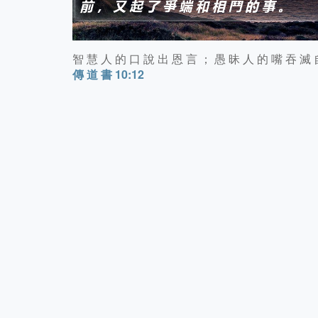
智 慧 人 的 口 說 出 恩 言 ； 愚 昧 人 的 嘴 吞 滅 
傳 道 書 10:12