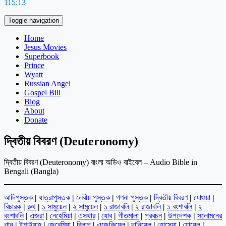
115:13
Toggle navigation
Home
Jesus Movies
Superbook
Prince
Wyatt
Russian Angel
Gospel Bill
Blog
About
Donate
দ্বিতীয় বিবরণ (Deuteronomy)
দ্বিতীয় বিবরণ (Deuteronomy) বাংলা অডিও বাইবেল – Audio Bible in
Bengali (Bangla)
আদিপুস্তক
|
যাত্রাপুস্তক
|
লেবীয় পুস্তক
|
গণনা পুস্তক
|
দ্বিতীয় বিবরণ
|
যোশুয়া
|
বিচারক
|
রুথ
|
১ সামুয়েল
|
২ সামুয়েল
|
১ রাজাবলি
|
২ রাজাবলি
|
১ বংশাবলি
|
২
বংশাবলি
|
এজরা
|
নেহেমিয়া
|
এসথার
|
যোব
|
গীতমালা
|
প্রবচন
|
উপদেশক
|
সলোমনের
গান
|
ইশাইয়াহ
|
জেরেমিয়া
|
বিলাপ
|
এজেকিয়েল
|
দানিয়েল
|
হোসেয়া
|
যোয়েল
|