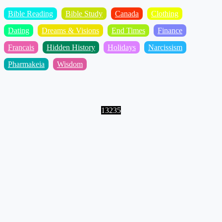
Bible Reading
Bible Study
Canada
Clothing
Dating
Dreams & Visions
End Times
Finance
Francais
Hidden History
Holidays
Narcissism
Pharmakeia
Wisdom
13235