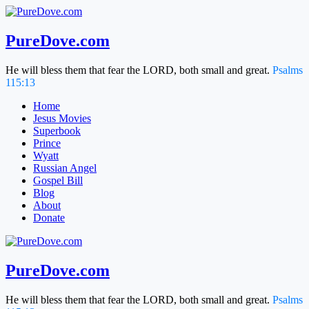
Skip
to
content
PureDove.com
He will bless them that fear the LORD, both small and great.
Psalms
115:13
Home
Jesus Movies
Superbook
Prince
Wyatt
Russian Angel
Gospel Bill
Blog
About
Donate
PureDove.com
He will bless them that fear the LORD, both small and great.
Psalms