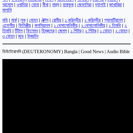
আমোস
|
ওবাদিয়া
|
যোনা
|
মীখা
|
নাহুম
|
হাবাকুক
|
জেফানিয়া
|
হ্যাগাই
|
জাখারিয়া
|
মালাখি
মথি
|
মার্ক
|
লুক
|
যোহন
|
ঐক্ট্স
|
রোমীয়
|
১ করিন্থীয়
|
২ করিন্থীয়
|
গ্যালাটিয়ানস
|
এফেসীয়
|
ফিলিপ্পীয়
|
কলসিয়ানস
|
১ থেসালোনিকীয়
|
২ থেসালোনিকীয়
|
১ তিমথি
|
২
তিমথি
|
টিটাস
|
ফিলেমন
|
হিব্রুদের
|
জেমস
|
১ পিটার
|
২ পিটার
|
১ যোহন
|
২ যোহন
|
৩ যোহন
|
জুড
|
উদ্ঘাটন
ডিউটেরোনমি (DEUTERONOMY) Bangla | Good News | Audio Bible