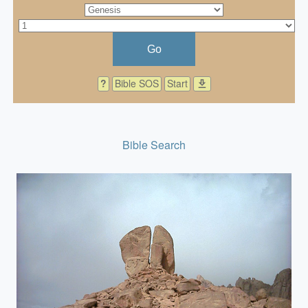
Go
?
Bible SOS
Start
download
Bible Search