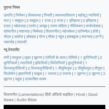
पुराना नियम
उत्पत्ति
|
निर्गमन
|
लैव्यवस्था
|
गिनती
|
व्यवस्थाविवरण
|
यहोशू
|
न्यायियों
|
रूत
|
1 शमूएल
|
2 शमूएल
|
1 राजा
|
2 राजा
|
1 इतिहास
|
2 इतिहास
|
एज्रा
|
नहेमायाह
|
एस्तेर
|
अय्यूब
|
भजन संहिता
|
नीतिवचन
|
सभोपदेशक
|
श्रेष्ठगीत
|
यशायाह
|
यिर्मयाह
|
विलापगीत
|
यहेजकेल
|
दानिय्येल
|
होशे
|
योएल
|
आमोस
|
ओबद्दाह
|
योना
|
मीका
|
नहूम
|
हबक्कूक
|
सपन्याह
|
हाग्गै
|
जकर्याह
|
मलाकी
न्‍यू टेस्‍टामेंट
मत्ती
|
मरकुस
|
लूका
|
यूहन्ना
|
प्रेरितों के काम
|
रोमियो
|
1 कुरिन्थियों
|
2
कुरिन्थियों
|
गलातियों
|
इफिसियों
|
फिलिप्पियों
|
कुलुस्सियों
|
1
थिस्सलुनीकियों
|
2 थिस्सलुनीकियों
|
1 तीमुथियुस
|
2 तीमुथियुस
|
तीतुस
|
फिलेमोन
|
इब्रानियों
|
याकूब
|
1 पतरस
|
2 पतरस
|
1 यूहन्ना
|
2 यूहन्ना
|
3
यूहन्ना
|
यहूदा
|
प्रकाशित वाक्य
विलापगीत (Lamentations) हिंदी ऑडियो बाइबिल | Hindi | Good
News | Audio Bible