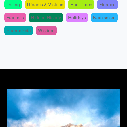
Dating
Dreams & Visions
End Times
Finance
Francais
Hidden History
Holidays
Narcissism
Pharmakeia
Wisdom