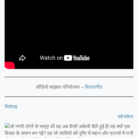
ऑडियो बाइबल परियोजना –
विलापगीत
यिर्मयाह
यहेजकेल