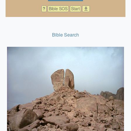
?
Bible SOS
Start
download
Bible Search