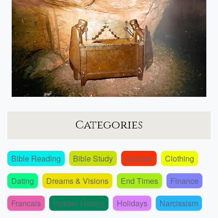
Categories
Bible Reading
Bible Study
Canada
Clothing
Dating
Dreams & Visions
End Times
Finance
Francais
Hidden History
Holidays
Narcissism