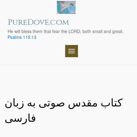
Skip
to
content
PureDove.com
He will bless them that fear the LORD, both small and great.
Psalms 115:13
TOGGLE NAVIGATION
کتاب مقدس صوتی به زبان
فارسی