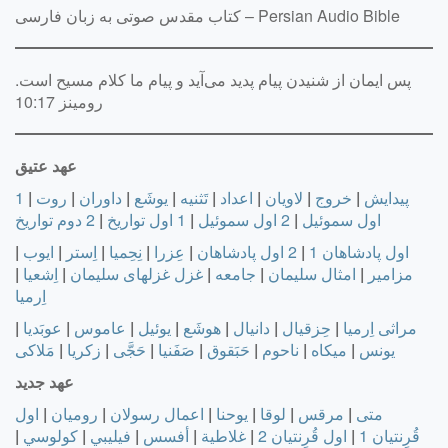
کتاب مقدس صوتی به زبان فارسی – Persian Audio Bible
پس ایمان از شنیدن پیام پدید می‌آید و پیام ما كلام مسیح است.
رومینز 10:17
عهد عتیق
پیدایش
|
خروج
|
لاویان
|
اعداد
|
تَثنيه
|
يوشَع
|
داوران
|
روت
|
1
اول سموئيل
|
2 اول سموئيل
|
1 اول تواريخ
|
2 دوم تواريخ
اول پادشاهان 1
|
2 اول پادشاهان
|
عِزرا
|
نِحِميا
|
اِستر
|
ايوب
|
مزامير
|
امثال سليمان
|
جامعه
|
غزل غزلهای سليمان
|
اِشعيا
|
اِرميا
مراثی اِرميا
|
حِزقيال
|
دانيال
|
هوشَع
|
يوئيل
|
عاموس
|
عوبَديا
|
يونس
|
ميکاه
|
ناحوم
|
حَبَقوق
|
صَفَنيا
|
حَجَّی
|
زکريا
|
مَلاکی
عهد جدید
متى
|
مرقس
|
لوقا
|
يوحنا
|
اعمال رسولان
|
رومیان
|
اول
قُرِنتیان 1
|
اول قُرِنتیان 2
|
غلاطية
|
أفسس
|
فيليبي
|
كولوسي
|