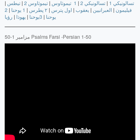
تسالونيكي 1
|
تسالونيكي 2
|
1 تيموثاوس
|
تيموثاوس 2
|
تيطس
|
فيليمون
|
العبرانيين
|
يعقوب
|
اول پترس
|
۲ پطرس
|
1 يوحنا
|
2
يوحنا
|
3يوحنا
|
يهوذا
|
رؤيا
مزامير 1-50 Psalms Farsi -Persian 1-50