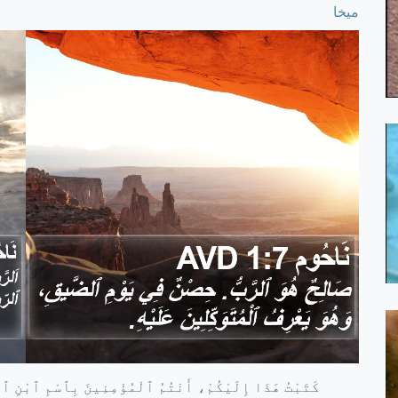
ميخا
كَتَبْتُ هَذَا إِلَيْكُمْ، أَنْتُمُ ٱلْمُؤْمِنِينَ بِٱسْمِ ٱبْنِ ٱلل