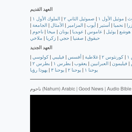
العهد القديم
ث
|
موئيل الأول ١
|
صموئيل الثاني ٢
|
الملوك الأول ١
|
را
|
نحميا
|
أستير
|
أيوب
|
المزامير
|
الأمثال
|
الجامعة
|
هوشع
|
يوئيل
|
عاموس
|
عوبديا
|
يونان
|
ميخا
|
ناحوم
|
حبقوق
|
صفنيا
|
حجي
|
زكريا
|
ملاخي
العهد الجديد
١
|
كورنثوس ٢
|
غلاطية
|
أفسس
|
فيليبي
|
كولوسي
|
|
فيليمون
|
العبرانيين
|
يعقوب
|
بطرس ١
|
بطرس ٢
|
يوحنا ١
|
يوحنا ٢
|
يوحنا ٣
|
يهوذا
رؤيا
ناحوم (Nahum) Arabic | Good News | Audio Bible