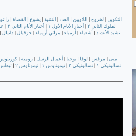
التكوين
|
لخروج
|
اللاويين
|
العدد
|
التثنية
|
يشوع
|
القضاة
|
راعو
لملوك الثاني ٢
|
أخبار الأيام الأول ١
|
أخبار الأيام الثاني ٢
|
عز
نشيد الأنشاد
|
أشعياء
|
أرمياء
|
مراثي أرمياء
|
حزقيال
|
دانيال
|
متى
|
مرقس
|
لوقا
|
يوحنا
|
أعمال الرسل
|
رومية
|
كورنثوس 
تسالونيكي ١
|
تسالونيكي ٢
|
تيموثاوس ١
|
تيموثاوس ٢
|
تيطس