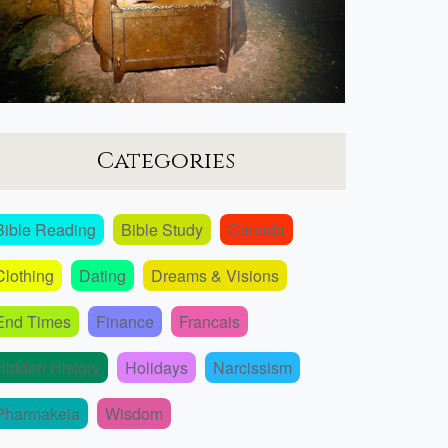
Categories
Bible Reading
Bible Study
Canada
Clothing
Dating
Dreams & Visions
End Times
Finance
Francais
Hidden History
Holidays
Narcissism
Pharmakeia
Wisdom