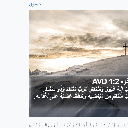
حبقوق
هِ، لِكَيْ تَعْلَمُوا أَنَّ لَكُمْ حَيَاةً أَبَدِيَّةً، وَلِكَيْ