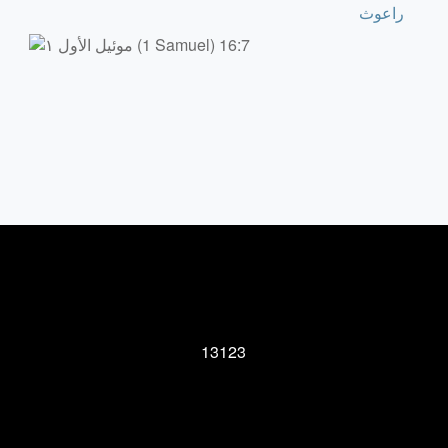
راعوث
13123