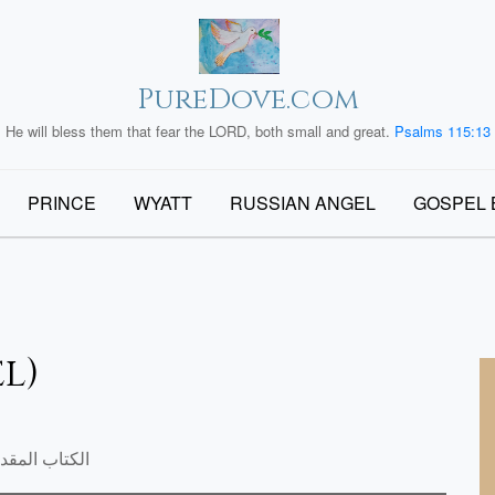
PureDove.com
He will bless them that fear the LORD, both small and great.
Psalms 115:13
PRINCE
WYATT
RUSSIAN ANGEL
GOSPEL 
موئيل 
موئيل الأول ١ (1 muel