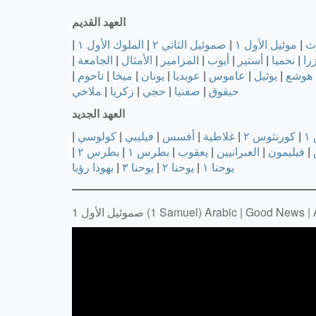
العهد القديم
ث
|
موئيل الأول ١
|
صموئيل الثاني ٢
|
الملوك الأول ١
|
را
|
نحميا
|
أستير
|
أيوب
|
المزامير
|
الأمثال
|
الجامعة
|
هوشع
|
يوئيل
|
عاموس
|
عوبديا
|
يونان
|
ميخا
|
ناحوم
|
حبقوق
|
صفنيا
|
حجي
|
زكريا
|
ملاخي
العهد الجديد
١
|
كورنثوس ٢
|
غلاطية
|
أفسس
|
فيليبي
|
كولوسي
|
|
فيليمون
|
العبرانيين
|
يعقوب
|
بطرس ١
|
بطرس ٢
|
يوحنا ١
|
يوحنا ٢
|
يوحنا ٣
|
يهوذا
رؤيا
1 Samuel) Arabic | Good News | Audio Bible