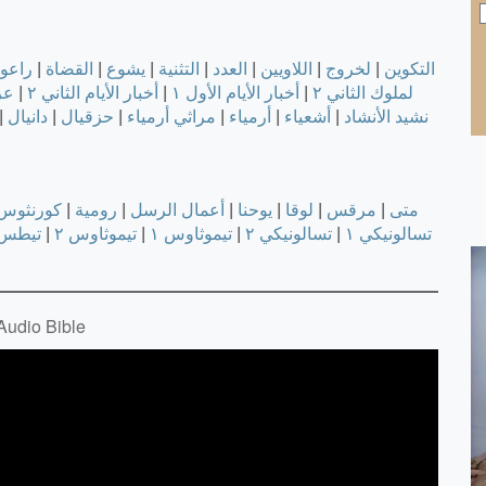
التكوين
|
لخروج
|
اللاويين
|
العدد
|
التثنية
|
يشوع
|
القضاة
|
راعو
لملوك الثاني ٢
|
أخبار الأيام الأول ١
|
أخبار الأيام الثاني ٢
|
عز
نشيد الأنشاد
|
أشعياء
|
أرمياء
|
مراثي أرمياء
|
حزقيال
|
دانيال
|
متى
|
مرقس
|
لوقا
|
يوحنا
|
أعمال الرسل
|
رومية
|
كورنثوس 
تسالونيكي ١
|
تسالونيكي ٢
|
تيموثاوس ١
|
تيموثاوس ٢
|
تيطس
صموئيل الأول 1 (