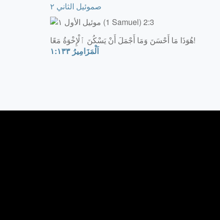
صموئيل الثاني ٢
هُوَذَا مَا أَحْسَنَ وَمَا أَجْمَلَ أَنْ يَسْكُنَ ٱلْإِخْوَةُ مَعًا!
اَلْمَزَامِيرُ ١٣٣:‏١