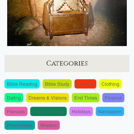
Categories
Bible Reading
Bible Study
Canada
Clothing
Dating
Dreams & Visions
End Times
Finance
Francais
Hidden History
Holidays
Narcissism
Pharmakeia
Wisdom