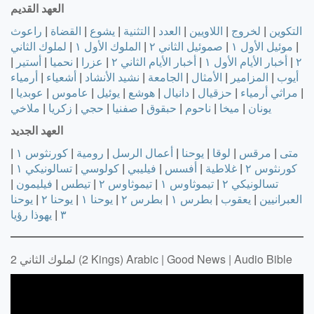
العهد القديم
التكوين
|
لخروج
|
اللاويين
|
العدد
|
التثنية
|
يشوع
|
القضاة
|
راعوث
|
موئيل الأول ١
|
صموئيل الثاني ٢
|
الملوك الأول ١
|
لملوك الثاني
٢
|
أخبار الأيام الأول ١
|
أخبار الأيام الثاني ٢
|
عزرا
|
نحميا
|
أستير
|
أيوب
|
المزامير
|
الأمثال
|
الجامعة
|
نشيد الأنشاد
|
أشعياء
|
أرمياء
|
مراثي أرمياء
|
حزقيال
|
دانيال
|
هوشع
|
يوئيل
|
عاموس
|
عوبديا
|
يونان
|
ميخا
|
ناحوم
|
حبقوق
|
صفنيا
|
حجي
|
زكريا
|
ملاخي
العهد الجديد
متى
|
مرقس
|
لوقا
|
يوحنا
|
أعمال الرسل
|
رومية
|
كورنثوس ١
|
كورنثوس ٢
|
غلاطية
|
أفسس
|
فيليبي
|
كولوسي
|
تسالونيكي ١
|
تسالونيكي ٢
|
تيموثاوس ١
|
تيموثاوس ٢
|
تيطس
|
فيليمون
|
العبرانيين
|
يعقوب
|
بطرس ١
|
بطرس ٢
|
يوحنا ١
|
يوحنا ٢
|
يوحنا
٣
|
يهوذا
رؤيا
لملوك الثاني 2 (2 Kings) Arabic | Good News | Audio Bible