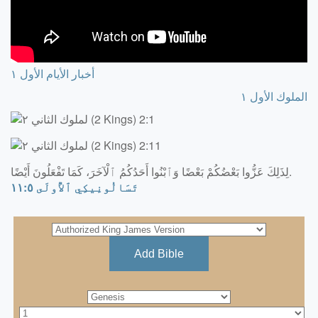
أخبار الأيام الأول ١
الملوك الأول ١
لِذَلِكَ عَزُّوا بَعْضُكُمْ بَعْضًا وَٱبْنُوا أَحَدُكُمُ ٱلْآخَرَ، كَمَا تَفْعَلُونَ أَيْضًا.
تَسَالُونِيكِي ٱلأُولَى ٥:‏١١
Add Bible