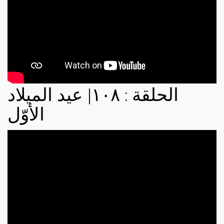
الحلقة : ‏٨‏‏٠‏‏١‏| عيد الميلاد
الأوّل