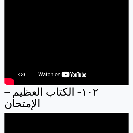
‏٢‏‏٠‏‏١‏- الكتاب العظيم –
الإمتحان