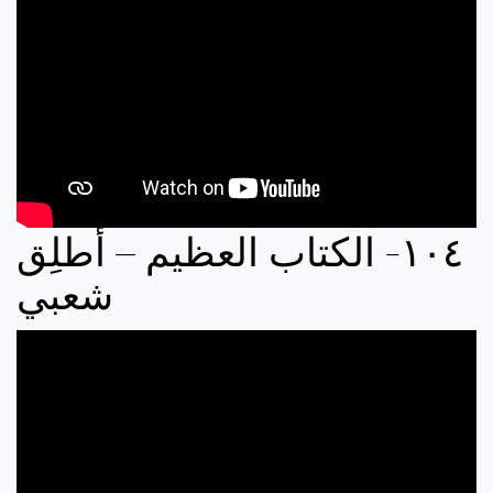
‏٠٤‏‏١‏- الكتاب العظيم – أطلِق
شعبي