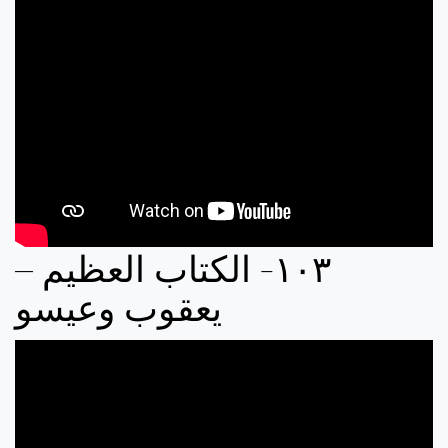
‏٣‏‏٠‏‏١‏- الكتاب العظيم –
يعقوب وعيسو