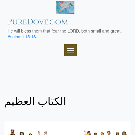
Skip
to
content
PureDove.com
He will bless them that fear the LORD, both small and great.
Psalms 115:13
TOGGLE NAVIGATION
الكتاب العظيم