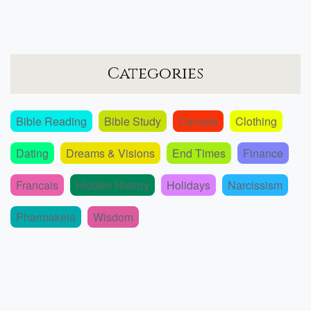
Categories
Bible Reading
Bible Study
Canada
Clothing
Dating
Dreams & Visions
End Times
Finance
Francais
Hidden History
Holidays
Narcissism
Pharmakeia
Wisdom