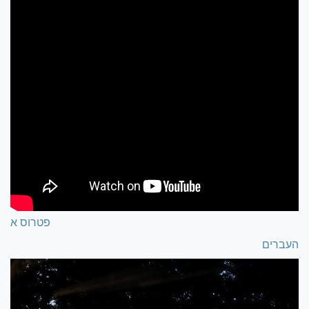
פטרוס א
העברים