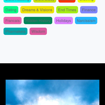
Dating
Dreams & Visions
End Times
Finance
Francais
Hidden History
Holidays
Narcissism
Pharmakeia
Wisdom